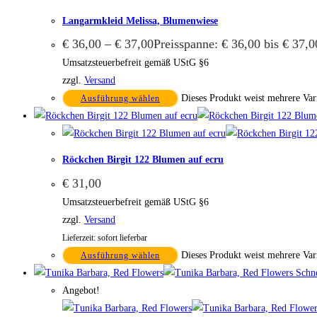
Langarmkleid Melissa, Blumenwiese
€
36,00
–
€
37,00
Preisspanne: € 36,00 bis € 37,0
Umsatzsteuerbefreit gemäß UStG §6
zzgl.
Versand
Dieses Produkt weist mehrere Var
Ausführung wählen
Röckchen Birgit 122 Blumen auf ecru
€
31,00
Umsatzsteuerbefreit gemäß UStG §6
zzgl.
Versand
Lieferzeit: sofort lieferbar
Dieses Produkt weist mehrere Var
Ausführung wählen
Schne
Angebot!