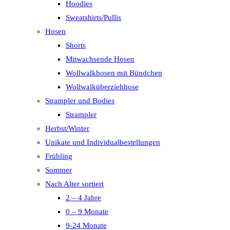
Hoodies
Sweatshirts/Pullis
Hosen
Shorts
Mitwachsende Hosen
Wollwalkhosen mit Bündchen
Wollwalküberziehhose
Strampler und Bodies
Strampler
Herbst/Winter
Unikate und Individualbestellungen
Frühling
Sommer
Nach Alter sortiert
2 – 4 Jahre
0 – 9 Monate
9-24 Monate