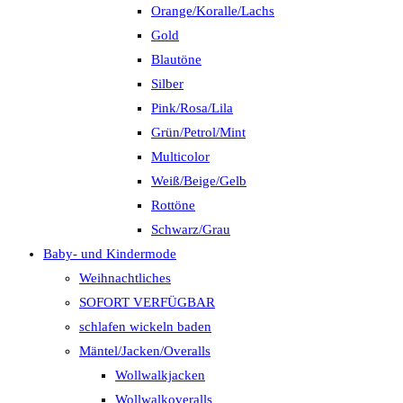
Orange/Koralle/Lachs
Gold
Blautöne
Silber
Pink/Rosa/Lila
Grün/Petrol/Mint
Multicolor
Weiß/Beige/Gelb
Rottöne
Schwarz/Grau
Baby- und Kindermode
Weihnachtliches
SOFORT VERFÜGBAR
schlafen wickeln baden
Mäntel/Jacken/Overalls
Wollwalkjacken
Wollwalkoveralls