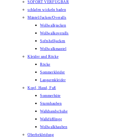
SOFORT VERFÜGBAR
schlafen wickeln baden
Mäntel/Jacken/Overalls
Wollwalkjacken
Wollwalkoveralls
Softshelljacken
Wollwalkmantel
Kleider und Röcke
Röcke
Sommerkleider
Langarmkleider
Kopf, Hand, Fuß
Sommerhüte
Sturmhauben
Walkhandschuhe
Walkfüßlinge
Wollwalkhauben
Oberbekleidung