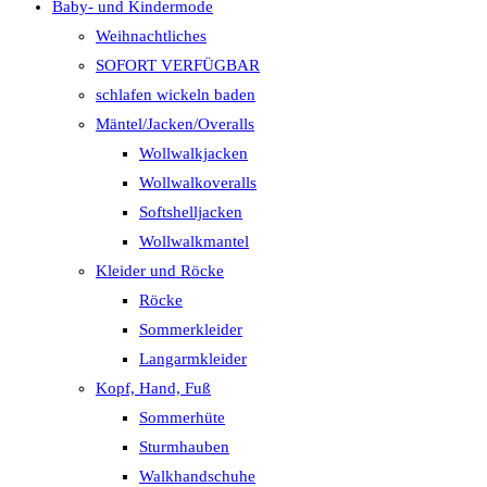
Baby- und Kindermode
Weihnachtliches
SOFORT VERFÜGBAR
schlafen wickeln baden
Mäntel/Jacken/Overalls
Wollwalkjacken
Wollwalkoveralls
Softshelljacken
Wollwalkmantel
Kleider und Röcke
Röcke
Sommerkleider
Langarmkleider
Kopf, Hand, Fuß
Sommerhüte
Sturmhauben
Walkhandschuhe