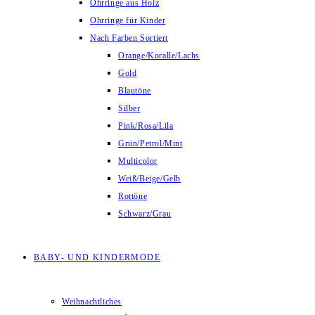
Ohrringe aus Holz
Ohrringe für Kinder
Nach Farben Sortiert
Orange/Koralle/Lachs
Gold
Blautöne
Silber
Pink/Rosa/Lila
Grün/Petrol/Mint
Multicolor
Weiß/Beige/Gelb
Rottöne
Schwarz/Grau
BABY- UND KINDERMODE
Weihnachtliches