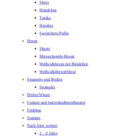
Shirts
Hemdchen
Tunika
Hoodies
Sweatshirts/Pullis
Hosen
Shorts
Mitwachsende Hosen
Wollwalkhosen mit Bündchen
Wollwalküberziehhose
Strampler und Bodies
Strampler
Herbst/Winter
Unikate und Individualbestellungen
Frühling
Sommer
Nach Alter sortiert
2 – 4 Jahre