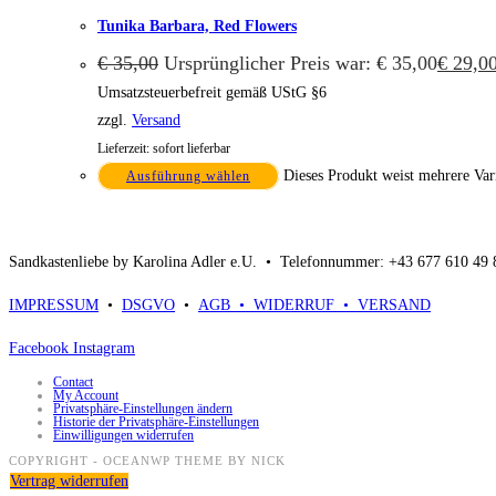
Tunika Barbara, Red Flowers
€
35,00
Ursprünglicher Preis war: € 35,00
€
29,0
Umsatzsteuerbefreit gemäß UStG §6
zzgl.
Versand
Lieferzeit: sofort lieferbar
Dieses Produkt weist mehrere Var
Ausführung wählen
Sandkastenliebe by Karolina Adler e.U. •
Telefonnummer: +43 677 610 49
IMPRESSUM
•
DSGVO
•
AGB •
WIDERRUF •
VERSAND
Facebook
Instagram
Contact
My Account
Privatsphäre-Einstellungen ändern
Historie der Privatsphäre-Einstellungen
Einwilligungen widerrufen
COPYRIGHT - OCEANWP THEME BY NICK
Vertrag widerrufen