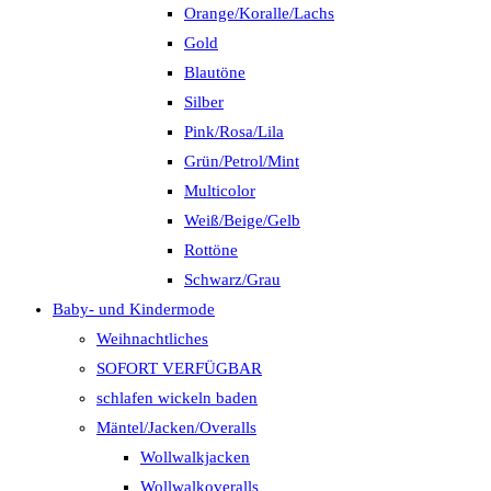
Orange/Koralle/Lachs
Gold
Blautöne
Silber
Pink/Rosa/Lila
Grün/Petrol/Mint
Multicolor
Weiß/Beige/Gelb
Rottöne
Schwarz/Grau
Baby- und Kindermode
Weihnachtliches
SOFORT VERFÜGBAR
schlafen wickeln baden
Mäntel/Jacken/Overalls
Wollwalkjacken
Wollwalkoveralls