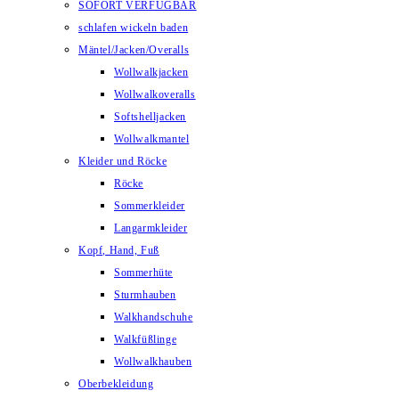
SOFORT VERFÜGBAR
schlafen wickeln baden
Mäntel/Jacken/Overalls
Wollwalkjacken
Wollwalkoveralls
Softshelljacken
Wollwalkmantel
Kleider und Röcke
Röcke
Sommerkleider
Langarmkleider
Kopf, Hand, Fuß
Sommerhüte
Sturmhauben
Walkhandschuhe
Walkfüßlinge
Wollwalkhauben
Oberbekleidung