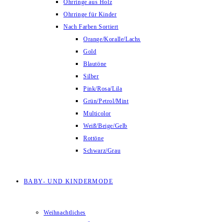
Ohrringe aus Holz
Ohrringe für Kinder
Nach Farben Sortiert
Orange/Koralle/Lachs
Gold
Blautöne
Silber
Pink/Rosa/Lila
Grün/Petrol/Mint
Multicolor
Weiß/Beige/Gelb
Rottöne
Schwarz/Grau
BABY- UND KINDERMODE
Weihnachtliches