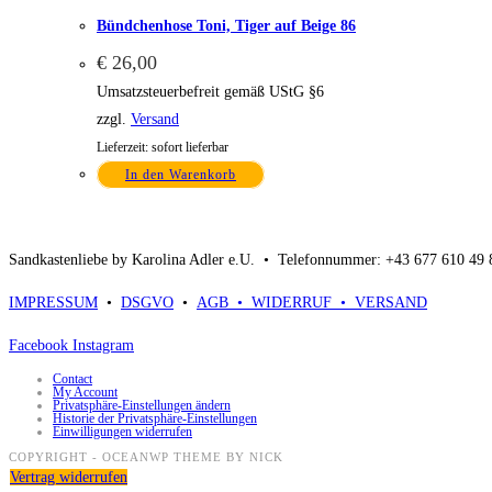
Bündchenhose Toni, Tiger auf Beige 86
€
26,00
Umsatzsteuerbefreit gemäß UStG §6
zzgl.
Versand
Lieferzeit: sofort lieferbar
In den Warenkorb
Sandkastenliebe by Karolina Adler e.U. •
Telefonnummer: +43 677 610 49
IMPRESSUM
•
DSGVO
•
AGB •
WIDERRUF •
VERSAND
Facebook
Instagram
Contact
My Account
Privatsphäre-Einstellungen ändern
Historie der Privatsphäre-Einstellungen
Einwilligungen widerrufen
COPYRIGHT - OCEANWP THEME BY NICK
Vertrag widerrufen