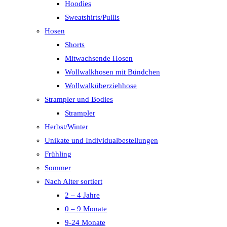
Hoodies
Sweatshirts/Pullis
Hosen
Shorts
Mitwachsende Hosen
Wollwalkhosen mit Bündchen
Wollwalküberziehhose
Strampler und Bodies
Strampler
Herbst/Winter
Unikate und Individualbestellungen
Frühling
Sommer
Nach Alter sortiert
2 – 4 Jahre
0 – 9 Monate
9-24 Monate