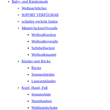
Baby- und Kindermode
Weihnachtliches
SOFORT VERFÜGBAR
schlafen wickeln baden
Mäntel/Jacken/Overalls
Wollwalkjacken
Wollwalkoveralls
Softshelljacken
Wollwalkmantel
Kleider und Röcke
Röcke
Sommerkleider
Langarmkleider
Kopf, Hand, Fuß
Sommerhüte
Sturmhauben
Walkhandschuhe