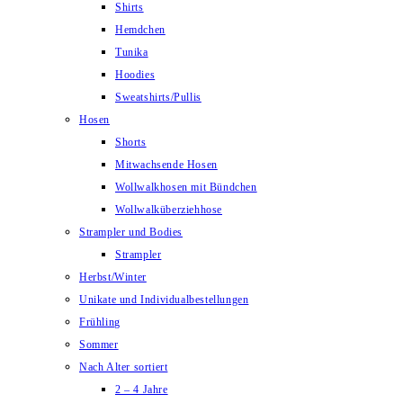
Shirts
Hemdchen
Tunika
Hoodies
Sweatshirts/Pullis
Hosen
Shorts
Mitwachsende Hosen
Wollwalkhosen mit Bündchen
Wollwalküberziehhose
Strampler und Bodies
Strampler
Herbst/Winter
Unikate und Individualbestellungen
Frühling
Sommer
Nach Alter sortiert
2 – 4 Jahre