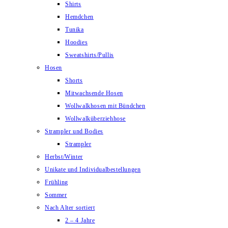
Shirts
Hemdchen
Tunika
Hoodies
Sweatshirts/Pullis
Hosen
Shorts
Mitwachsende Hosen
Wollwalkhosen mit Bündchen
Wollwalküberziehhose
Strampler und Bodies
Strampler
Herbst/Winter
Unikate und Individualbestellungen
Frühling
Sommer
Nach Alter sortiert
2 – 4 Jahre