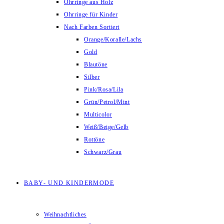
Ohrringe aus Holz
Ohrringe für Kinder
Nach Farben Sortiert
Orange/Koralle/Lachs
Gold
Blautöne
Silber
Pink/Rosa/Lila
Grün/Petrol/Mint
Multicolor
Weiß/Beige/Gelb
Rottöne
Schwarz/Grau
BABY- UND KINDERMODE
Weihnachtliches