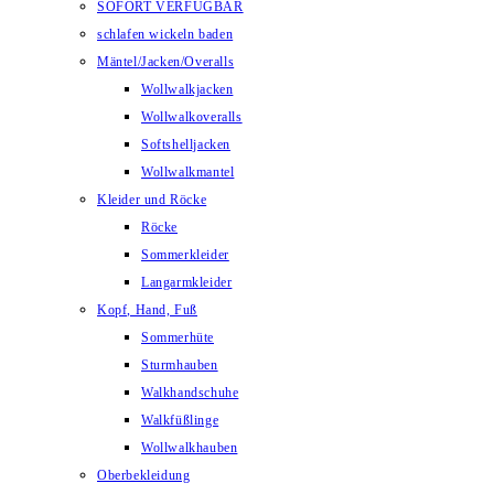
SOFORT VERFÜGBAR
schlafen wickeln baden
Mäntel/Jacken/Overalls
Wollwalkjacken
Wollwalkoveralls
Softshelljacken
Wollwalkmantel
Kleider und Röcke
Röcke
Sommerkleider
Langarmkleider
Kopf, Hand, Fuß
Sommerhüte
Sturmhauben
Walkhandschuhe
Walkfüßlinge
Wollwalkhauben
Oberbekleidung