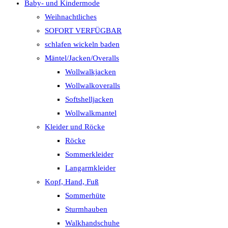
Baby- und Kindermode
Weihnachtliches
SOFORT VERFÜGBAR
schlafen wickeln baden
Mäntel/Jacken/Overalls
Wollwalkjacken
Wollwalkoveralls
Softshelljacken
Wollwalkmantel
Kleider und Röcke
Röcke
Sommerkleider
Langarmkleider
Kopf, Hand, Fuß
Sommerhüte
Sturmhauben
Walkhandschuhe