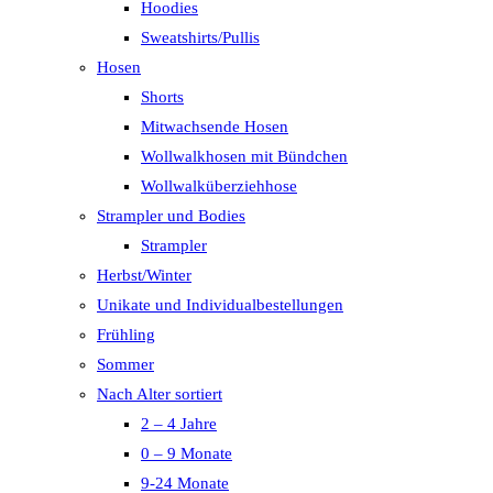
Hoodies
Sweatshirts/Pullis
Hosen
Shorts
Mitwachsende Hosen
Wollwalkhosen mit Bündchen
Wollwalküberziehhose
Strampler und Bodies
Strampler
Herbst/Winter
Unikate und Individualbestellungen
Frühling
Sommer
Nach Alter sortiert
2 – 4 Jahre
0 – 9 Monate
9-24 Monate