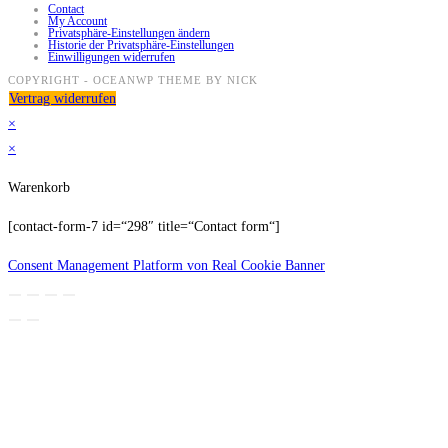
Contact
My Account
Privatsphäre-Einstellungen ändern
Historie der Privatsphäre-Einstellungen
Einwilligungen widerrufen
COPYRIGHT - OCEANWP THEME BY NICK
Vertrag widerrufen
×
×
Warenkorb
[contact-form-7 id=“298″ title=“Contact form“]
Consent Management Platform von Real Cookie Banner