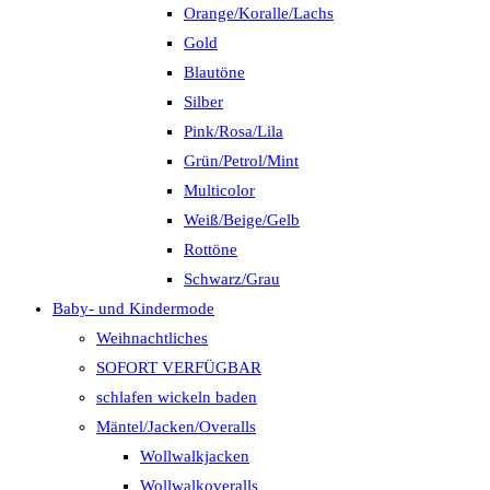
Orange/Koralle/Lachs
Gold
Blautöne
Silber
Pink/Rosa/Lila
Grün/Petrol/Mint
Multicolor
Weiß/Beige/Gelb
Rottöne
Schwarz/Grau
Baby- und Kindermode
Weihnachtliches
SOFORT VERFÜGBAR
schlafen wickeln baden
Mäntel/Jacken/Overalls
Wollwalkjacken
Wollwalkoveralls