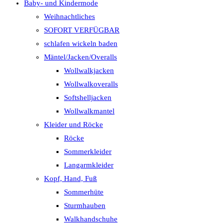
Baby- und Kindermode
Weihnachtliches
SOFORT VERFÜGBAR
schlafen wickeln baden
Mäntel/Jacken/Overalls
Wollwalkjacken
Wollwalkoveralls
Softshelljacken
Wollwalkmantel
Kleider und Röcke
Röcke
Sommerkleider
Langarmkleider
Kopf, Hand, Fuß
Sommerhüte
Sturmhauben
Walkhandschuhe