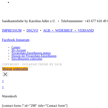
Sandkastenliebe by Karolina Adler e.U. •
Telefonnummer: +43 677 610 49
IMPRESSUM
•
DSGVO
•
AGB •
WIDERRUF •
VERSAND
Facebook
Instagram
Contact
My Account
Privatsphäre-Einstellungen ändern
Historie der Privatsphäre-Einstellungen
Einwilligungen widerrufen
COPYRIGHT - OCEANWP THEME BY NICK
Vertrag widerrufen
×
×
Warenkorb
[contact-form-7 id=“298″ title=“Contact form“]