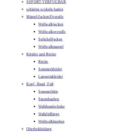
SOFORT VERFÜGBAR
schlafen wickeln baden
Mäntel/Jacken/Overalls
Wollwalkjacken
Wollwalkoveralls
Softshelljacken
Wollwalkmantel
Kleider und Röcke
Röcke
Sommerkleider
Langarmkleider
Kopf, Hand, Fuß
Sommerhüte
Sturmhauben
Walkhandschuhe
Walkfüßlinge
Wollwalkhauben
Oberbekleidung