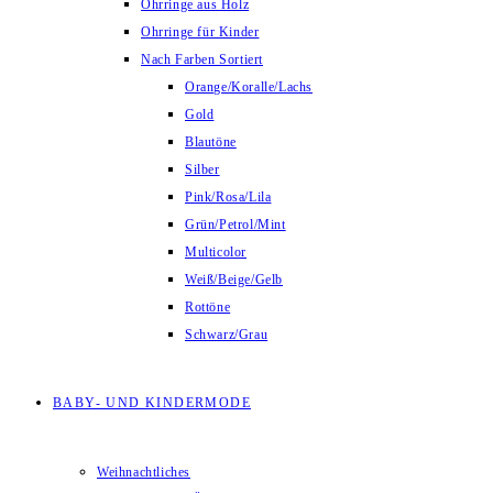
Ohrringe aus Holz
Ohrringe für Kinder
Nach Farben Sortiert
Orange/Koralle/Lachs
Gold
Blautöne
Silber
Pink/Rosa/Lila
Grün/Petrol/Mint
Multicolor
Weiß/Beige/Gelb
Rottöne
Schwarz/Grau
BABY- UND KINDERMODE
Weihnachtliches