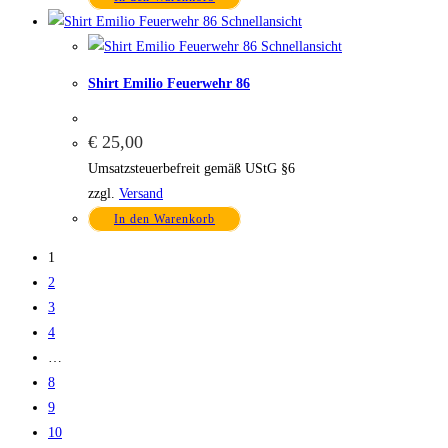
Schnellansicht
Schnellansicht
Shirt Emilio Feuerwehr 86
€
25,00
Umsatzsteuerbefreit gemäß UStG §6
zzgl.
Versand
In den Warenkorb
1
2
3
4
…
8
9
10