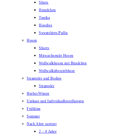
Shirts
Hemdchen
Tunika
Hoodies
Sweatshirts/Pullis
Hosen
Shorts
Mitwachsende Hosen
Wollwalkhosen mit Bündchen
Wollwalküberziehhose
Strampler und Bodies
Strampler
Herbst/Winter
Unikate und Individualbestellungen
Frühling
Sommer
Nach Alter sortiert
2 – 4 Jahre