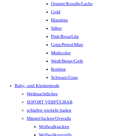
Orange/Koralle/Lachs
Gold
Blautöne
Silber
Pink/Rosa/Lila
Grün/Petrol/Mint
Multicolor
Weiß/Beige/Gelb
Rottöne
Schwarz/Grau
Baby- und Kindermode
Weihnachtliches
SOFORT VERFÜGBAR
schlafen wickeln baden
Mäntel/Jacken/Overalls
Wollwalkjacken
Wollwalkoveralls