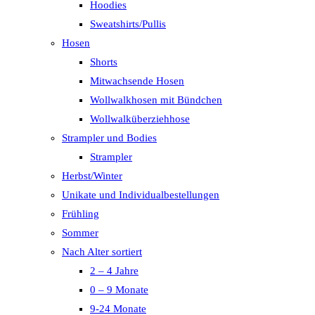
Hoodies
Sweatshirts/Pullis
Hosen
Shorts
Mitwachsende Hosen
Wollwalkhosen mit Bündchen
Wollwalküberziehhose
Strampler und Bodies
Strampler
Herbst/Winter
Unikate und Individualbestellungen
Frühling
Sommer
Nach Alter sortiert
2 – 4 Jahre
0 – 9 Monate
9-24 Monate