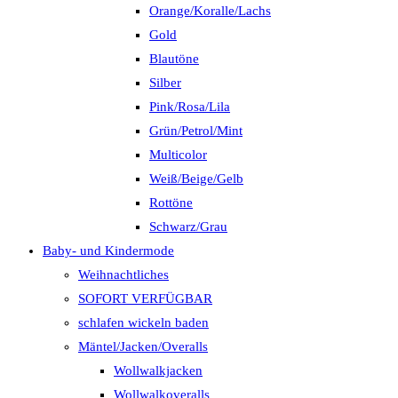
Orange/Koralle/Lachs
Gold
Blautöne
Silber
Pink/Rosa/Lila
Grün/Petrol/Mint
Multicolor
Weiß/Beige/Gelb
Rottöne
Schwarz/Grau
Baby- und Kindermode
Weihnachtliches
SOFORT VERFÜGBAR
schlafen wickeln baden
Mäntel/Jacken/Overalls
Wollwalkjacken
Wollwalkoveralls