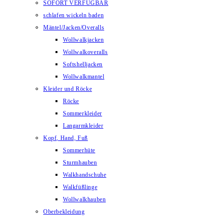
SOFORT VERFÜGBAR
schlafen wickeln baden
Mäntel/Jacken/Overalls
Wollwalkjacken
Wollwalkoveralls
Softshelljacken
Wollwalkmantel
Kleider und Röcke
Röcke
Sommerkleider
Langarmkleider
Kopf, Hand, Fuß
Sommerhüte
Sturmhauben
Walkhandschuhe
Walkfüßlinge
Wollwalkhauben
Oberbekleidung