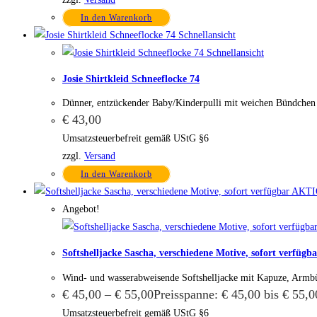
In den Warenkorb
Schnellansicht
Schnellansicht
Josie Shirtkleid Schneeflocke 74
Dünner, entzückender Baby/Kinderpulli mit weichen Bündche
€
43,00
Umsatzsteuerbefreit gemäß UStG §6
zzgl.
Versand
In den Warenkorb
Angebot!
Softshelljacke Sascha, verschiedene Motive, sofort verfü
Wind- und wasserabweisende Softshelljacke mit Kapuze, Armb
€
45,00
–
€
55,00
Preisspanne: € 45,00 bis € 55,0
Umsatzsteuerbefreit gemäß UStG §6