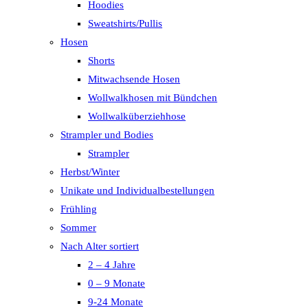
Hoodies
Sweatshirts/Pullis
Hosen
Shorts
Mitwachsende Hosen
Wollwalkhosen mit Bündchen
Wollwalküberziehhose
Strampler und Bodies
Strampler
Herbst/Winter
Unikate und Individualbestellungen
Frühling
Sommer
Nach Alter sortiert
2 – 4 Jahre
0 – 9 Monate
9-24 Monate