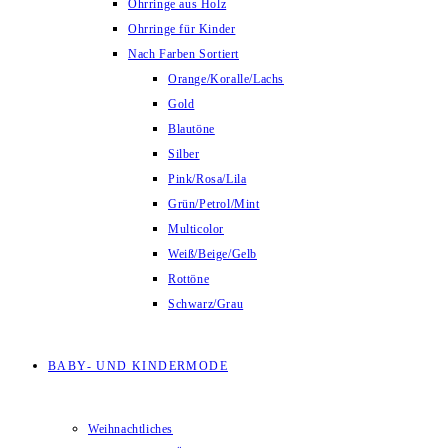
Ohrringe aus Holz
Ohrringe für Kinder
Nach Farben Sortiert
Orange/Koralle/Lachs
Gold
Blautöne
Silber
Pink/Rosa/Lila
Grün/Petrol/Mint
Multicolor
Weiß/Beige/Gelb
Rottöne
Schwarz/Grau
BABY- UND KINDERMODE
Weihnachtliches