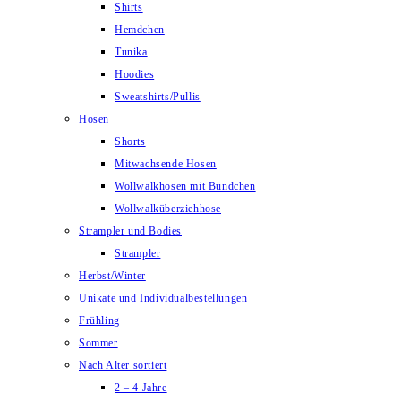
Shirts
Hemdchen
Tunika
Hoodies
Sweatshirts/Pullis
Hosen
Shorts
Mitwachsende Hosen
Wollwalkhosen mit Bündchen
Wollwalküberziehhose
Strampler und Bodies
Strampler
Herbst/Winter
Unikate und Individualbestellungen
Frühling
Sommer
Nach Alter sortiert
2 – 4 Jahre