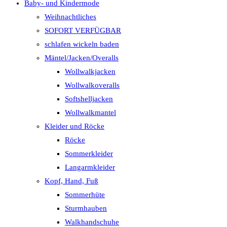
Baby- und Kindermode
Weihnachtliches
SOFORT VERFÜGBAR
schlafen wickeln baden
Mäntel/Jacken/Overalls
Wollwalkjacken
Wollwalkoveralls
Softshelljacken
Wollwalkmantel
Kleider und Röcke
Röcke
Sommerkleider
Langarmkleider
Kopf, Hand, Fuß
Sommerhüte
Sturmhauben
Walkhandschuhe