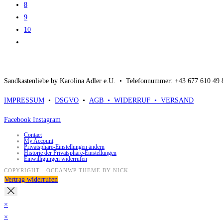
8
9
10
Sandkastenliebe by Karolina Adler e.U. •
Telefonnummer: +43 677 610 49
IMPRESSUM
•
DSGVO
•
AGB •
WIDERRUF •
VERSAND
Facebook
Instagram
Contact
My Account
Privatsphäre-Einstellungen ändern
Historie der Privatsphäre-Einstellungen
Einwilligungen widerrufen
COPYRIGHT - OCEANWP THEME BY NICK
Vertrag widerrufen
×
×