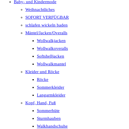
Baby- und Kindermode
Weihnachtliches
SOFORT VERFÜGBAR
schlafen wickeln baden
Mäntel/Jacken/Overalls
Wollwalkjacken
Wollwalkoveralls
Softshelljacken
Wollwalkmantel
Kleider und Röcke
Röcke
Sommerkleider
Langarmkleider
Kopf, Hand, Fuß
Sommerhüte
Sturmhauben
Walkhandschuhe