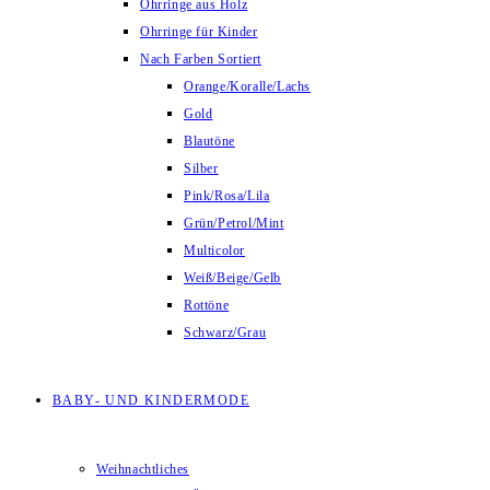
Ohrringe aus Holz
Ohrringe für Kinder
Nach Farben Sortiert
Orange/Koralle/Lachs
Gold
Blautöne
Silber
Pink/Rosa/Lila
Grün/Petrol/Mint
Multicolor
Weiß/Beige/Gelb
Rottöne
Schwarz/Grau
BABY- UND KINDERMODE
Weihnachtliches