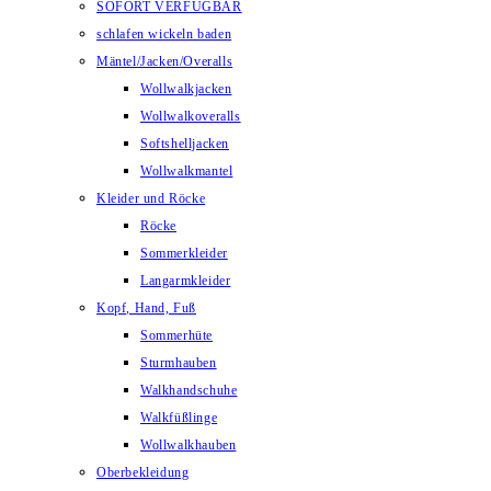
SOFORT VERFÜGBAR
schlafen wickeln baden
Mäntel/Jacken/Overalls
Wollwalkjacken
Wollwalkoveralls
Softshelljacken
Wollwalkmantel
Kleider und Röcke
Röcke
Sommerkleider
Langarmkleider
Kopf, Hand, Fuß
Sommerhüte
Sturmhauben
Walkhandschuhe
Walkfüßlinge
Wollwalkhauben
Oberbekleidung