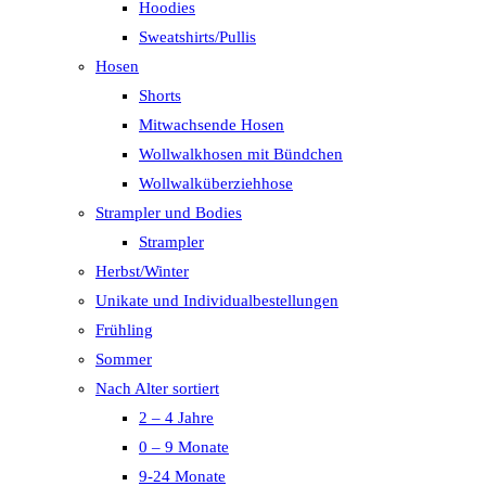
Hoodies
Sweatshirts/Pullis
Hosen
Shorts
Mitwachsende Hosen
Wollwalkhosen mit Bündchen
Wollwalküberziehhose
Strampler und Bodies
Strampler
Herbst/Winter
Unikate und Individualbestellungen
Frühling
Sommer
Nach Alter sortiert
2 – 4 Jahre
0 – 9 Monate
9-24 Monate