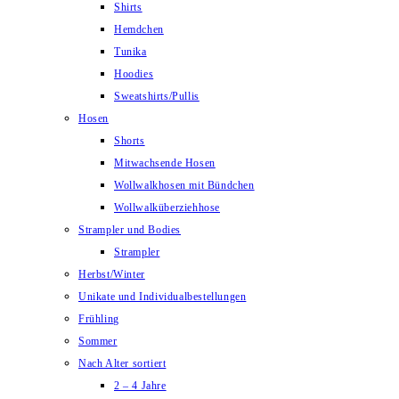
Shirts
Hemdchen
Tunika
Hoodies
Sweatshirts/Pullis
Hosen
Shorts
Mitwachsende Hosen
Wollwalkhosen mit Bündchen
Wollwalküberziehhose
Strampler und Bodies
Strampler
Herbst/Winter
Unikate und Individualbestellungen
Frühling
Sommer
Nach Alter sortiert
2 – 4 Jahre