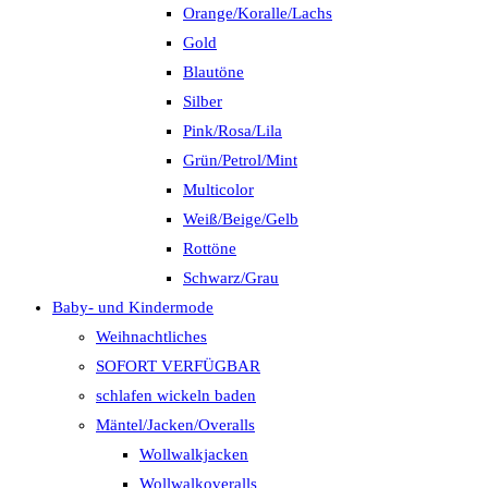
Orange/Koralle/Lachs
Gold
Blautöne
Silber
Pink/Rosa/Lila
Grün/Petrol/Mint
Multicolor
Weiß/Beige/Gelb
Rottöne
Schwarz/Grau
Baby- und Kindermode
Weihnachtliches
SOFORT VERFÜGBAR
schlafen wickeln baden
Mäntel/Jacken/Overalls
Wollwalkjacken
Wollwalkoveralls