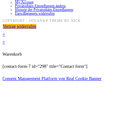
My Account
Privatsphäre-Einstellungen ändern
Historie der Privatsphäre-Einstellungen
Einwilligungen widerrufen
COPYRIGHT - OCEANWP THEME BY NICK
Vertrag widerrufen
×
×
Warenkorb
[contact-form-7 id=“298″ title=“Contact form“]
Consent Management Platform von Real Cookie Banner