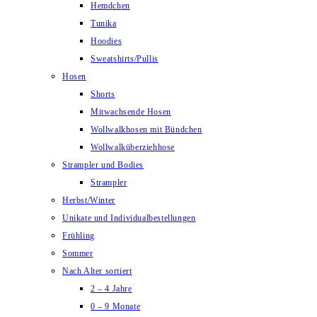
Hemdchen
Tunika
Hoodies
Sweatshirts/Pullis
Hosen
Shorts
Mitwachsende Hosen
Wollwalkhosen mit Bündchen
Wollwalküberziehhose
Strampler und Bodies
Strampler
Herbst/Winter
Unikate und Individualbestellungen
Frühling
Sommer
Nach Alter sortiert
2 – 4 Jahre
0 – 9 Monate