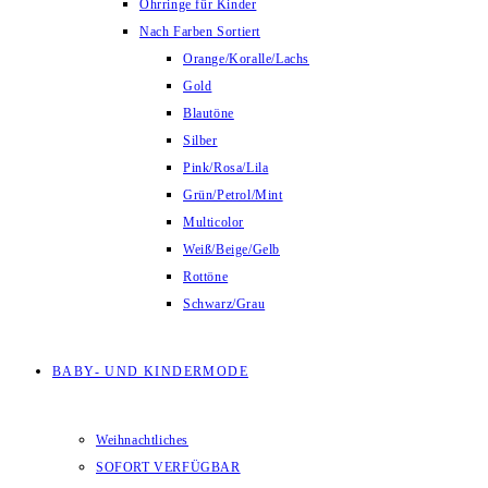
Ohrringe für Kinder
Nach Farben Sortiert
Orange/Koralle/Lachs
Gold
Blautöne
Silber
Pink/Rosa/Lila
Grün/Petrol/Mint
Multicolor
Weiß/Beige/Gelb
Rottöne
Schwarz/Grau
BABY- UND KINDERMODE
Weihnachtliches
SOFORT VERFÜGBAR