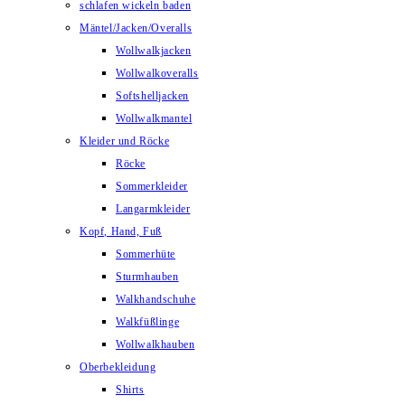
schlafen wickeln baden
Mäntel/Jacken/Overalls
Wollwalkjacken
Wollwalkoveralls
Softshelljacken
Wollwalkmantel
Kleider und Röcke
Röcke
Sommerkleider
Langarmkleider
Kopf, Hand, Fuß
Sommerhüte
Sturmhauben
Walkhandschuhe
Walkfüßlinge
Wollwalkhauben
Oberbekleidung
Shirts