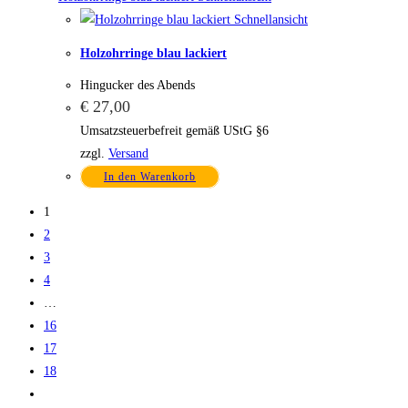
Schnellansicht
Holzohrringe blau lackiert
Hingucker des Abends
€
27,00
Umsatzsteuerbefreit gemäß UStG §6
zzgl.
Versand
In den Warenkorb
1
2
3
4
…
16
17
18