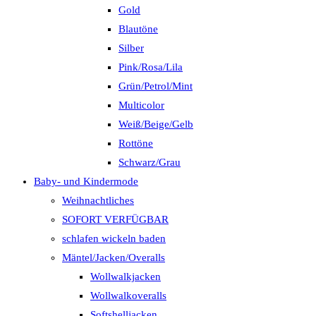
Gold
Blautöne
Silber
Pink/Rosa/Lila
Grün/Petrol/Mint
Multicolor
Weiß/Beige/Gelb
Rottöne
Schwarz/Grau
Baby- und Kindermode
Weihnachtliches
SOFORT VERFÜGBAR
schlafen wickeln baden
Mäntel/Jacken/Overalls
Wollwalkjacken
Wollwalkoveralls
Softshelljacken