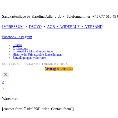
Sandkastenliebe by Karolina Adler e.U. •
Telefonnummer: +43 677 610 49
IMPRESSUM
•
DSGVO
•
AGB •
WIDERRUF •
VERSAND
Facebook
Instagram
Contact
My Account
Privatsphäre-Einstellungen ändern
Historie der Privatsphäre-Einstellungen
Einwilligungen widerrufen
COPYRIGHT - OCEANWP THEME BY NICK
Vertrag widerrufen
×
×
Warenkorb
[contact-form-7 id=“298″ title=“Contact form“]