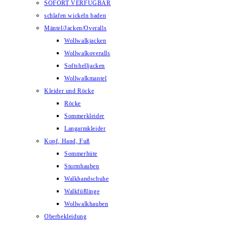
SOFORT VERFÜGBAR
schlafen wickeln baden
Mäntel/Jacken/Overalls
Wollwalkjacken
Wollwalkoveralls
Softshelljacken
Wollwalkmantel
Kleider und Röcke
Röcke
Sommerkleider
Langarmkleider
Kopf, Hand, Fuß
Sommerhüte
Sturmhauben
Walkhandschuhe
Walkfüßlinge
Wollwalkhauben
Oberbekleidung