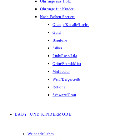
Ohrringe aus Holz
Ohrringe für Kinder
Nach Farben Sortiert
Orange/Koralle/Lachs
Gold
Blautöne
Silber
Pink/Rosa/Lila
Grün/Petrol/Mint
Multicolor
Weiß/Beige/Gelb
Rottöne
Schwarz/Grau
BABY- UND KINDERMODE
Weihnachtliches