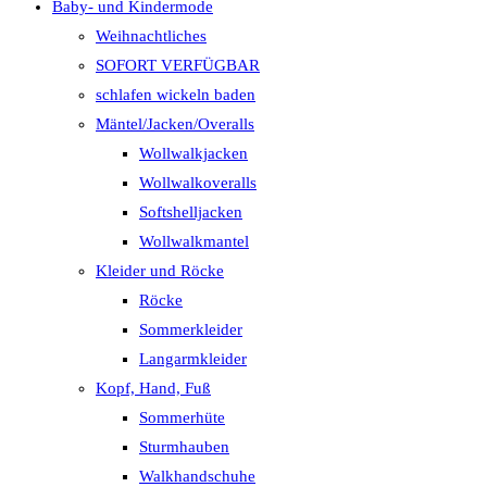
Baby- und Kindermode
Weihnachtliches
SOFORT VERFÜGBAR
schlafen wickeln baden
Mäntel/Jacken/Overalls
Wollwalkjacken
Wollwalkoveralls
Softshelljacken
Wollwalkmantel
Kleider und Röcke
Röcke
Sommerkleider
Langarmkleider
Kopf, Hand, Fuß
Sommerhüte
Sturmhauben
Walkhandschuhe