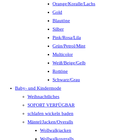
Orange/Koralle/Lachs
Gold
Blautöne
Silber
Pink/Rosa/Lila
Grün/Petrol/Mint
Multicolor
Weiß/Beige/Gelb
Rottöne
Schwarz/Grau
Baby- und Kindermode
Weihnachtliches
SOFORT VERFÜGBAR
schlafen wickeln baden
Mäntel/Jacken/Overalls
Wollwalkjacken
Wollwalkoveralls