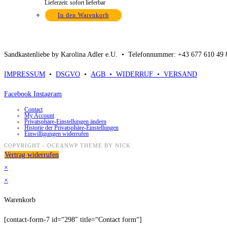
Lieferzeit: sofort lieferbar
In den Warenkorb
Sandkastenliebe by Karolina Adler e.U. •
Telefonnummer: +43 677 610 49
IMPRESSUM
•
DSGVO
•
AGB •
WIDERRUF •
VERSAND
Facebook
Instagram
Contact
My Account
Privatsphäre-Einstellungen ändern
Historie der Privatsphäre-Einstellungen
Einwilligungen widerrufen
COPYRIGHT - OCEANWP THEME BY NICK
Vertrag widerrufen
×
×
Warenkorb
[contact-form-7 id=“298″ title=“Contact form“]