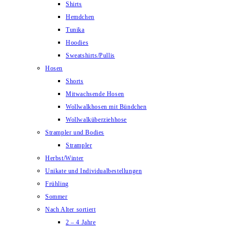
Shirts
Hemdchen
Tunika
Hoodies
Sweatshirts/Pullis
Hosen
Shorts
Mitwachsende Hosen
Wollwalkhosen mit Bündchen
Wollwalküberziehhose
Strampler und Bodies
Strampler
Herbst/Winter
Unikate und Individualbestellungen
Frühling
Sommer
Nach Alter sortiert
2 – 4 Jahre