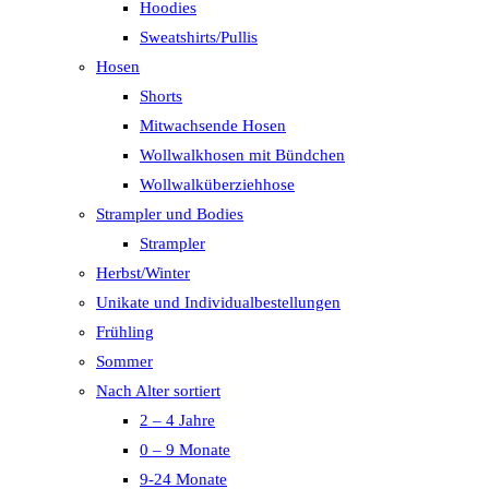
Hoodies
Sweatshirts/Pullis
Hosen
Shorts
Mitwachsende Hosen
Wollwalkhosen mit Bündchen
Wollwalküberziehhose
Strampler und Bodies
Strampler
Herbst/Winter
Unikate und Individualbestellungen
Frühling
Sommer
Nach Alter sortiert
2 – 4 Jahre
0 – 9 Monate
9-24 Monate