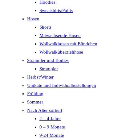
Hoodies
Sweatshirts/Pullis
Hosen
Shorts
Mitwachsende Hosen
Wollwalkhosen mit Bündchen
Wollwalküberziehhose
Strampler und Bodies
Strampler
Herbst/Winter
Unikate und Individualbestellungen
Frühling
Sommer
Nach Alter sortiert
2 – 4 Jahre
0 – 9 Monate
9-24 Monate