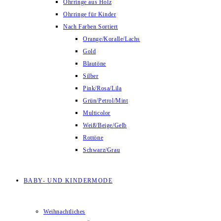
Ohrringe aus Holz
Ohrringe für Kinder
Nach Farben Sortiert
Orange/Koralle/Lachs
Gold
Blautöne
Silber
Pink/Rosa/Lila
Grün/Petrol/Mint
Multicolor
Weiß/Beige/Gelb
Rottöne
Schwarz/Grau
BABY- UND KINDERMODE
Weihnachtliches