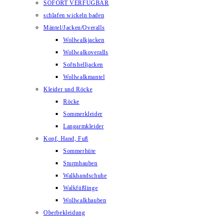
SOFORT VERFÜGBAR
schlafen wickeln baden
Mäntel/Jacken/Overalls
Wollwalkjacken
Wollwalkoveralls
Softshelljacken
Wollwalkmantel
Kleider und Röcke
Röcke
Sommerkleider
Langarmkleider
Kopf, Hand, Fuß
Sommerhüte
Sturmhauben
Walkhandschuhe
Walkfüßlinge
Wollwalkhauben
Oberbekleidung