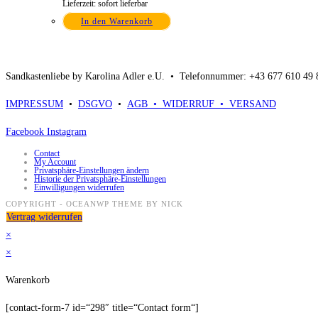
Lieferzeit: sofort lieferbar
In den Warenkorb
Sandkastenliebe by Karolina Adler e.U. •
Telefonnummer: +43 677 610 49
IMPRESSUM
•
DSGVO
•
AGB •
WIDERRUF •
VERSAND
Facebook
Instagram
Contact
My Account
Privatsphäre-Einstellungen ändern
Historie der Privatsphäre-Einstellungen
Einwilligungen widerrufen
COPYRIGHT - OCEANWP THEME BY NICK
Vertrag widerrufen
×
×
Warenkorb
[contact-form-7 id=“298″ title=“Contact form“]