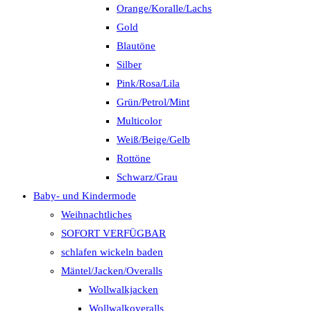
Orange/Koralle/Lachs
Gold
Blautöne
Silber
Pink/Rosa/Lila
Grün/Petrol/Mint
Multicolor
Weiß/Beige/Gelb
Rottöne
Schwarz/Grau
Baby- und Kindermode
Weihnachtliches
SOFORT VERFÜGBAR
schlafen wickeln baden
Mäntel/Jacken/Overalls
Wollwalkjacken
Wollwalkoveralls