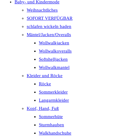
Baby- und Kindermode
Weihnachtliches
SOFORT VERFÜGBAR
schlafen wickeln baden
Mäntel/Jacken/Overalls
Wollwalkjacken
Wollwalkoveralls
Softshelljacken
Wollwalkmantel
Kleider und Röcke
Röcke
Sommerkleider
Langarmkleider
Kopf, Hand, Fuß
Sommerhüte
Sturmhauben
Walkhandschuhe