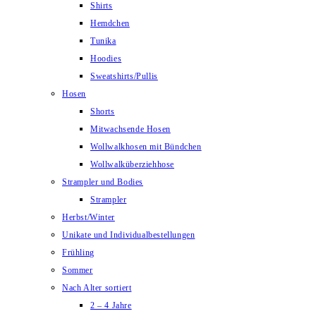
Shirts
Hemdchen
Tunika
Hoodies
Sweatshirts/Pullis
Hosen
Shorts
Mitwachsende Hosen
Wollwalkhosen mit Bündchen
Wollwalküberziehhose
Strampler und Bodies
Strampler
Herbst/Winter
Unikate und Individualbestellungen
Frühling
Sommer
Nach Alter sortiert
2 – 4 Jahre