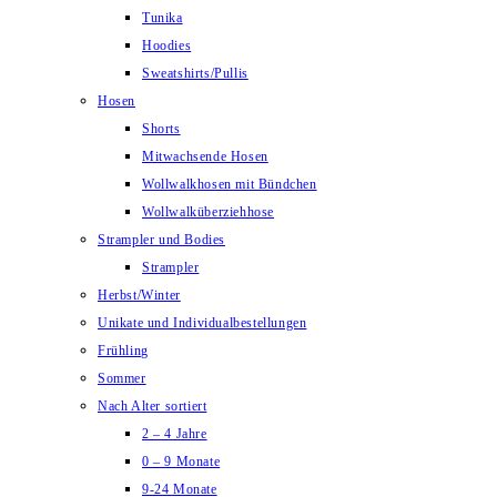
Tunika
Hoodies
Sweatshirts/Pullis
Hosen
Shorts
Mitwachsende Hosen
Wollwalkhosen mit Bündchen
Wollwalküberziehhose
Strampler und Bodies
Strampler
Herbst/Winter
Unikate und Individualbestellungen
Frühling
Sommer
Nach Alter sortiert
2 – 4 Jahre
0 – 9 Monate
9-24 Monate