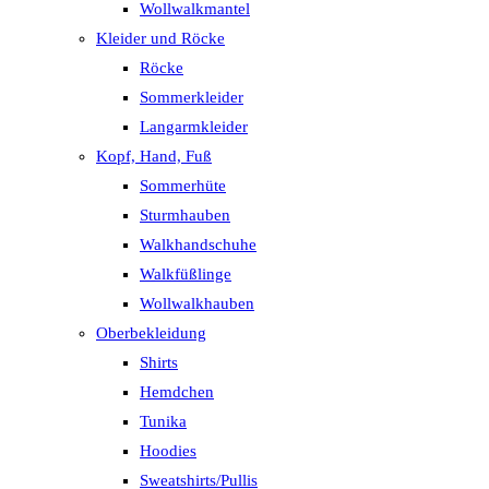
Wollwalkmantel
Kleider und Röcke
Röcke
Sommerkleider
Langarmkleider
Kopf, Hand, Fuß
Sommerhüte
Sturmhauben
Walkhandschuhe
Walkfüßlinge
Wollwalkhauben
Oberbekleidung
Shirts
Hemdchen
Tunika
Hoodies
Sweatshirts/Pullis