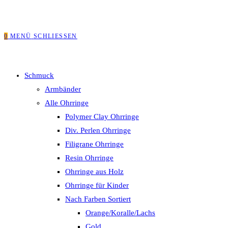
0
MENÜ
SCHLIESSEN
Schmuck
Armbänder
Alle Ohrringe
Polymer Clay Ohrringe
Div. Perlen Ohrringe
Filigrane Ohrringe
Resin Ohrringe
Ohrringe aus Holz
Ohrringe für Kinder
Nach Farben Sortiert
Orange/Koralle/Lachs
Gold