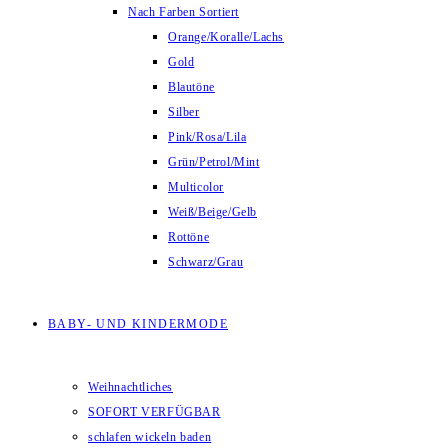
Nach Farben Sortiert
Orange/Koralle/Lachs
Gold
Blautöne
Silber
Pink/Rosa/Lila
Grün/Petrol/Mint
Multicolor
Weiß/Beige/Gelb
Rottöne
Schwarz/Grau
BABY- UND KINDERMODE
Weihnachtliches
SOFORT VERFÜGBAR
schlafen wickeln baden