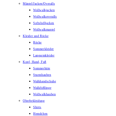
Mäntel/Jacken/Overalls
Wollwalkjacken
Wollwalkoveralls
Softshelljacken
Wollwalkmantel
Kleider und Röcke
Röcke
Sommerkleider
Langarmkleider
Kopf, Hand, Fuß
Sommerhüte
Sturmhauben
Walkhandschuhe
Walkfüßlinge
Wollwalkhauben
Oberbekleidung
Shirts
Hemdchen