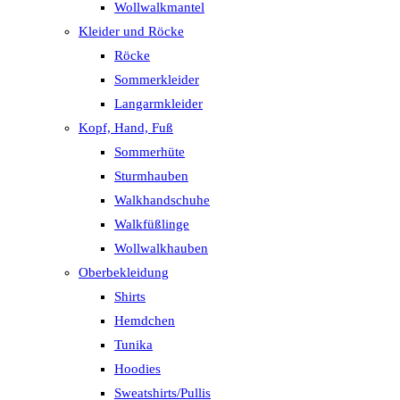
Wollwalkmantel
Kleider und Röcke
Röcke
Sommerkleider
Langarmkleider
Kopf, Hand, Fuß
Sommerhüte
Sturmhauben
Walkhandschuhe
Walkfüßlinge
Wollwalkhauben
Oberbekleidung
Shirts
Hemdchen
Tunika
Hoodies
Sweatshirts/Pullis