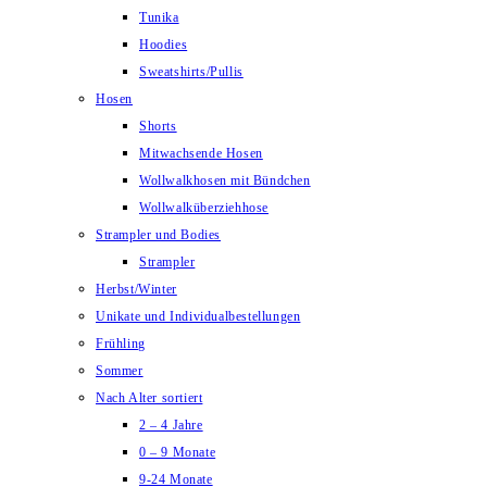
Tunika
Hoodies
Sweatshirts/Pullis
Hosen
Shorts
Mitwachsende Hosen
Wollwalkhosen mit Bündchen
Wollwalküberziehhose
Strampler und Bodies
Strampler
Herbst/Winter
Unikate und Individualbestellungen
Frühling
Sommer
Nach Alter sortiert
2 – 4 Jahre
0 – 9 Monate
9-24 Monate