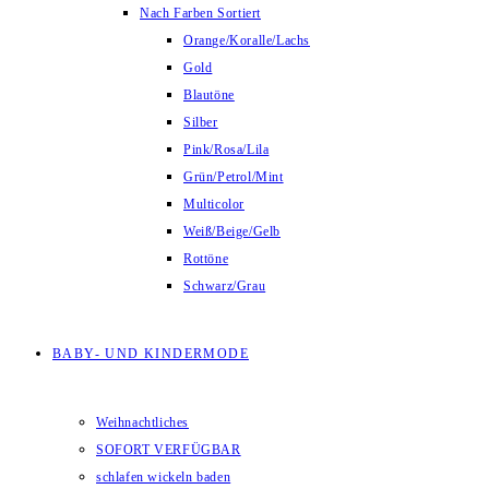
Nach Farben Sortiert
Orange/Koralle/Lachs
Gold
Blautöne
Silber
Pink/Rosa/Lila
Grün/Petrol/Mint
Multicolor
Weiß/Beige/Gelb
Rottöne
Schwarz/Grau
BABY- UND KINDERMODE
Weihnachtliches
SOFORT VERFÜGBAR
schlafen wickeln baden