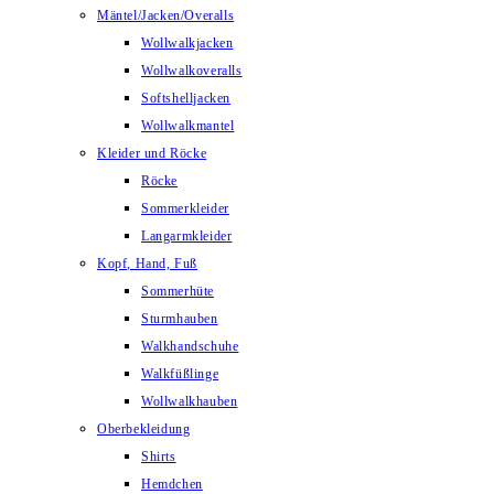
Mäntel/Jacken/Overalls
Wollwalkjacken
Wollwalkoveralls
Softshelljacken
Wollwalkmantel
Kleider und Röcke
Röcke
Sommerkleider
Langarmkleider
Kopf, Hand, Fuß
Sommerhüte
Sturmhauben
Walkhandschuhe
Walkfüßlinge
Wollwalkhauben
Oberbekleidung
Shirts
Hemdchen