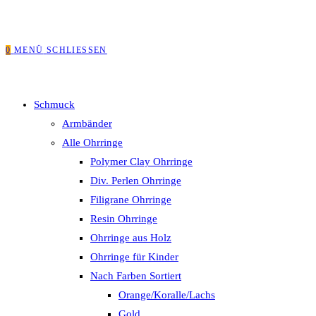
0
MENÜ
SCHLIESSEN
Schmuck
Armbänder
Alle Ohrringe
Polymer Clay Ohrringe
Div. Perlen Ohrringe
Filigrane Ohrringe
Resin Ohrringe
Ohrringe aus Holz
Ohrringe für Kinder
Nach Farben Sortiert
Orange/Koralle/Lachs
Gold