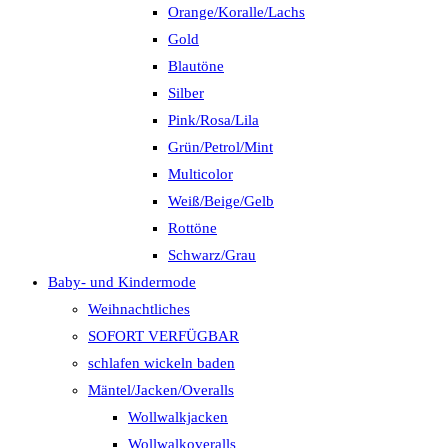
Orange/Koralle/Lachs
Gold
Blautöne
Silber
Pink/Rosa/Lila
Grün/Petrol/Mint
Multicolor
Weiß/Beige/Gelb
Rottöne
Schwarz/Grau
Baby- und Kindermode
Weihnachtliches
SOFORT VERFÜGBAR
schlafen wickeln baden
Mäntel/Jacken/Overalls
Wollwalkjacken
Wollwalkoveralls