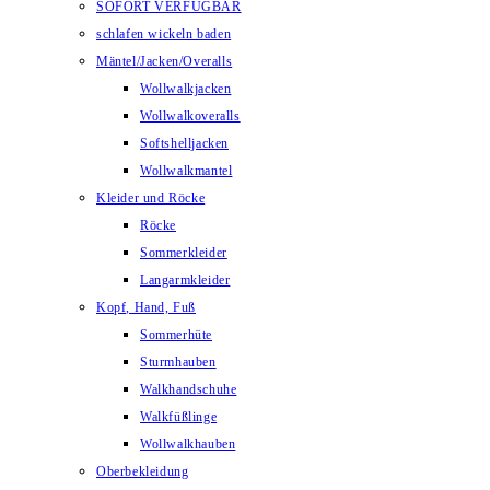
SOFORT VERFÜGBAR
schlafen wickeln baden
Mäntel/Jacken/Overalls
Wollwalkjacken
Wollwalkoveralls
Softshelljacken
Wollwalkmantel
Kleider und Röcke
Röcke
Sommerkleider
Langarmkleider
Kopf, Hand, Fuß
Sommerhüte
Sturmhauben
Walkhandschuhe
Walkfüßlinge
Wollwalkhauben
Oberbekleidung