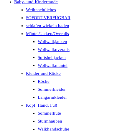
Baby- und Kindermode
Weihnachtliches
SOFORT VERFÜGBAR
schlafen wickeln baden
Mäntel/Jacken/Overalls
Wollwalkjacken
Wollwalkoveralls
Softshelljacken
Wollwalkmantel
Kleider und Röcke
Röcke
Sommerkleider
Langarmkleider
Kopf, Hand, Fuß
Sommerhüte
Sturmhauben
Walkhandschuhe