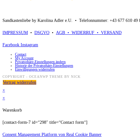
Sandkastenliebe by Karolina Adler e.U. •
Telefonnummer: +43 677 610 49
IMPRESSUM
•
DSGVO
•
AGB •
WIDERRUF •
VERSAND
Facebook
Instagram
Contact
My Account
Privatsphäre-Einstellungen ändern
Historie der Privatsphäre-Einstellungen
Einwilligungen widerrufen
COPYRIGHT - OCEANWP THEME BY NICK
Vertrag widerrufen
×
×
Warenkorb
[contact-form-7 id=“298″ title=“Contact form“]
Consent Management Platform von Real Cookie Banner