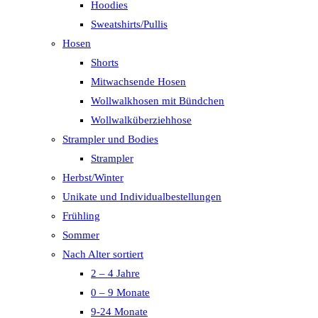
Hoodies
Sweatshirts/Pullis
Hosen
Shorts
Mitwachsende Hosen
Wollwalkhosen mit Bündchen
Wollwalküberziehhose
Strampler und Bodies
Strampler
Herbst/Winter
Unikate und Individualbestellungen
Frühling
Sommer
Nach Alter sortiert
2 – 4 Jahre
0 – 9 Monate
9-24 Monate