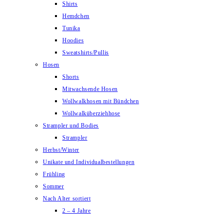
Shirts
Hemdchen
Tunika
Hoodies
Sweatshirts/Pullis
Hosen
Shorts
Mitwachsende Hosen
Wollwalkhosen mit Bündchen
Wollwalküberziehhose
Strampler und Bodies
Strampler
Herbst/Winter
Unikate und Individualbestellungen
Frühling
Sommer
Nach Alter sortiert
2 – 4 Jahre