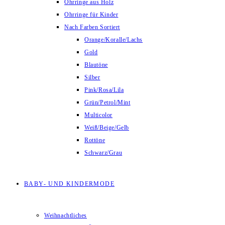
Ohrringe aus Holz
Ohrringe für Kinder
Nach Farben Sortiert
Orange/Koralle/Lachs
Gold
Blautöne
Silber
Pink/Rosa/Lila
Grün/Petrol/Mint
Multicolor
Weiß/Beige/Gelb
Rottöne
Schwarz/Grau
BABY- UND KINDERMODE
Weihnachtliches