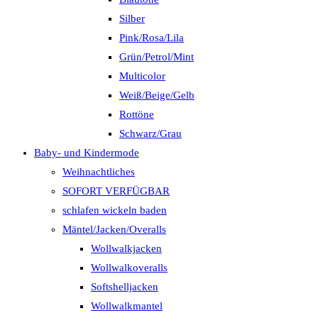
Silber
Pink/Rosa/Lila
Grün/Petrol/Mint
Multicolor
Weiß/Beige/Gelb
Rottöne
Schwarz/Grau
Baby- und Kindermode
Weihnachtliches
SOFORT VERFÜGBAR
schlafen wickeln baden
Mäntel/Jacken/Overalls
Wollwalkjacken
Wollwalkoveralls
Softshelljacken
Wollwalkmantel