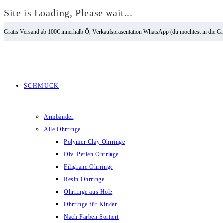
Site is Loading, Please wait...
Zum
Gratis Versand ab 100€ innerhalb Ö, Verkaufspräsentation WhatsApp (du möchtest in die G
Inhalt
springen
SCHMUCK
Armbänder
Alle Ohrringe
Polymer Clay Ohrringe
Div. Perlen Ohrringe
Filigrane Ohrringe
Resin Ohrringe
Ohrringe aus Holz
Ohrringe für Kinder
Nach Farben Sortiert