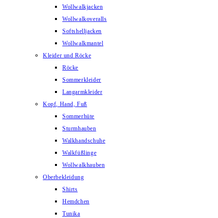
Wollwalkjacken
Wollwalkoveralls
Softshelljacken
Wollwalkmantel
Kleider und Röcke
Röcke
Sommerkleider
Langarmkleider
Kopf, Hand, Fuß
Sommerhüte
Sturmhauben
Walkhandschuhe
Walkfüßlinge
Wollwalkhauben
Oberbekleidung
Shirts
Hemdchen
Tunika