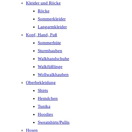
Kleider und Röcke
Röcke
Sommerkleider
Langarmkleider
Kopf, Hand, Fuß
Sommerhüte
Sturmhauben
Walkhandschuhe
Walkfüßlinge
Wollwalkhauben
Oberbekleidung
Shirts
Hemdchen
Tunika
Hoodies
Sweatshirts/Pullis
Hosen