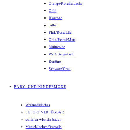
Orange/Koralle/Lachs
Gold
Blautöne
Silber
Pink/Rosa/Lila
Grün/Petrol/Mint
Multicolor
Weiß/Beige/Gelb
Rottöne
Schwarz/Grau
BABY- UND KINDERMODE
Weihnachtliches
SOFORT VERFÜGBAR
schlafen wickeln baden
Mäntel/Jacken/Overalls