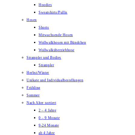
Hoodies
Sweatshirts/Pullis
Hosen
Shorts
Mitwachsende Hosen
Wollwalkhosen mit Bündchen
Wollwalküberziehhose
Strampler und Bodies
Strampler
Herbst/Winter
Unikate und Individualbestellungen
Frühling
Sommer
Nach Alter sortiert
2 – 4 Jahre
0 – 9 Monate
9-24 Monate
ab 4 Jahre