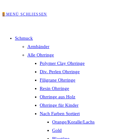
0
MENÜ
SCHLIESSEN
Schmuck
Armbänder
Alle Ohrringe
Polymer Clay Ohrringe
Div. Perlen Ohrringe
Filigrane Ohrringe
Resin Ohrringe
Ohrringe aus Holz
Ohrringe für Kinder
Nach Farben Sortiert
Orange/Koralle/Lachs
Gold
Blautöne