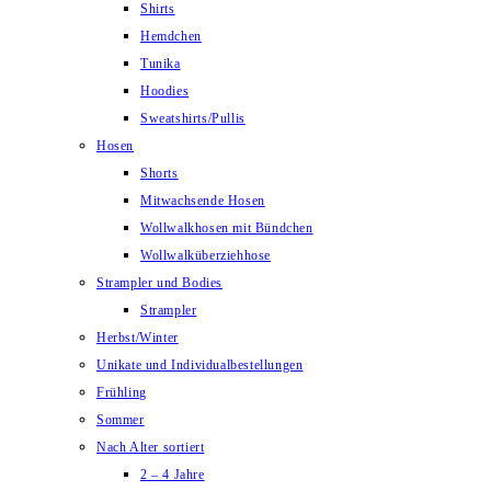
Shirts
Hemdchen
Tunika
Hoodies
Sweatshirts/Pullis
Hosen
Shorts
Mitwachsende Hosen
Wollwalkhosen mit Bündchen
Wollwalküberziehhose
Strampler und Bodies
Strampler
Herbst/Winter
Unikate und Individualbestellungen
Frühling
Sommer
Nach Alter sortiert
2 – 4 Jahre