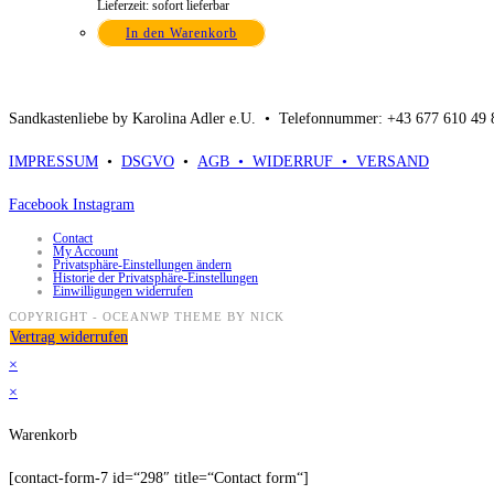
Lieferzeit: sofort lieferbar
In den Warenkorb
Sandkastenliebe by Karolina Adler e.U. •
Telefonnummer: +43 677 610 49
IMPRESSUM
•
DSGVO
•
AGB •
WIDERRUF •
VERSAND
Facebook
Instagram
Contact
My Account
Privatsphäre-Einstellungen ändern
Historie der Privatsphäre-Einstellungen
Einwilligungen widerrufen
COPYRIGHT - OCEANWP THEME BY NICK
Vertrag widerrufen
×
×
Warenkorb
[contact-form-7 id=“298″ title=“Contact form“]