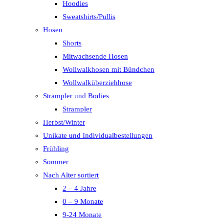
Hoodies
Sweatshirts/Pullis
Hosen
Shorts
Mitwachsende Hosen
Wollwalkhosen mit Bündchen
Wollwalküberziehhose
Strampler und Bodies
Strampler
Herbst/Winter
Unikate und Individualbestellungen
Frühling
Sommer
Nach Alter sortiert
2 – 4 Jahre
0 – 9 Monate
9-24 Monate