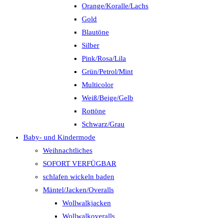
Orange/Koralle/Lachs
Gold
Blautöne
Silber
Pink/Rosa/Lila
Grün/Petrol/Mint
Multicolor
Weiß/Beige/Gelb
Rottöne
Schwarz/Grau
Baby- und Kindermode
Weihnachtliches
SOFORT VERFÜGBAR
schlafen wickeln baden
Mäntel/Jacken/Overalls
Wollwalkjacken
Wollwalkoveralls