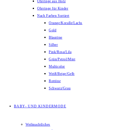
Ohrringe aus Holz
Ohrringe für Kinder
Nach Farben Sortiert
Orange/Koralle/Lachs
Gold
Blautöne
Silber
Pink/Rosa/Lila
Grün/Petrol/Mint
Multicolor
Weiß/Beige/Gelb
Rottöne
Schwarz/Grau
BABY- UND KINDERMODE
Weihnachtliches