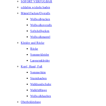
SOFORT VERFÜGBAR
schlafen wickeln baden
Mäntel/Jacken/Overalls
Wollwalkjacken
Wollwalkoveralls
Softshelljacken
Wollwalkmantel
Kleider und Röcke
Röcke
Sommerkleider
Langarmkleider
Kopf, Hand, Fuß
Sommerhüte
Sturmhauben
Walkhandschuhe
Walkfüßlinge
Wollwalkhauben
Oberbekleidung