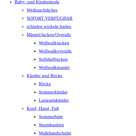
Baby- und Kindermode
Weihnachtliches
SOFORT VERFÜGBAR
schlafen wickeln baden
Mäntel/Jacken/Overalls
Wollwalkjacken
Wollwalkoveralls
Softshelljacken
Wollwalkmantel
Kleider und Röcke
Röcke
Sommerkleider
Langarmkleider
Kopf, Hand, Fuß
Sommerhüte
Sturmhauben
Walkhandschuhe