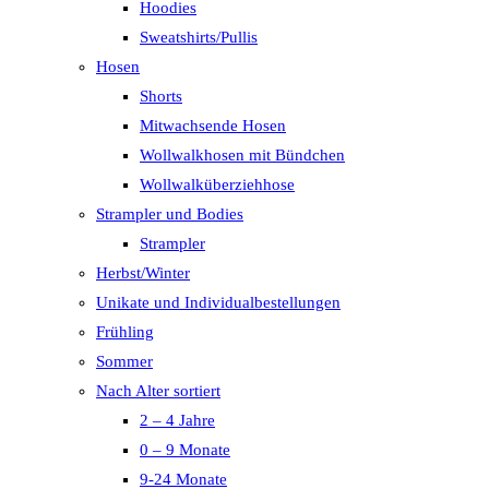
Hoodies
Sweatshirts/Pullis
Hosen
Shorts
Mitwachsende Hosen
Wollwalkhosen mit Bündchen
Wollwalküberziehhose
Strampler und Bodies
Strampler
Herbst/Winter
Unikate und Individualbestellungen
Frühling
Sommer
Nach Alter sortiert
2 – 4 Jahre
0 – 9 Monate
9-24 Monate