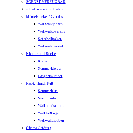
SOFORT VERFÜGBAR
schlafen wickeln baden
Mäntel/Jacken/Overalls
Wollwalkjacken
Wollwalkoveralls
Softshelljacken
Wollwalkmantel
Kleider und Röcke
Röcke
Sommerkleider
Langarmkleider
Kopf, Hand, Fuß
Sommerhüte
Sturmhauben
Walkhandschuhe
Walkfüßlinge
Wollwalkhauben
Oberbekleidung