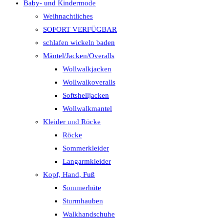
Baby- und Kindermode
Weihnachtliches
SOFORT VERFÜGBAR
schlafen wickeln baden
Mäntel/Jacken/Overalls
Wollwalkjacken
Wollwalkoveralls
Softshelljacken
Wollwalkmantel
Kleider und Röcke
Röcke
Sommerkleider
Langarmkleider
Kopf, Hand, Fuß
Sommerhüte
Sturmhauben
Walkhandschuhe