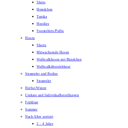
Shirts
Hemdchen
Tunika
Hoodies
Sweatshirts/Pullis
Hosen
Shorts
Mitwachsende Hosen
Wollwalkhosen mit Bündchen
Wollwalküberziehhose
Strampler und Bodies
Strampler
Herbst/Winter
Unikate und Individualbestellungen
Frühling
Sommer
Nach Alter sortiert
2 – 4 Jahre