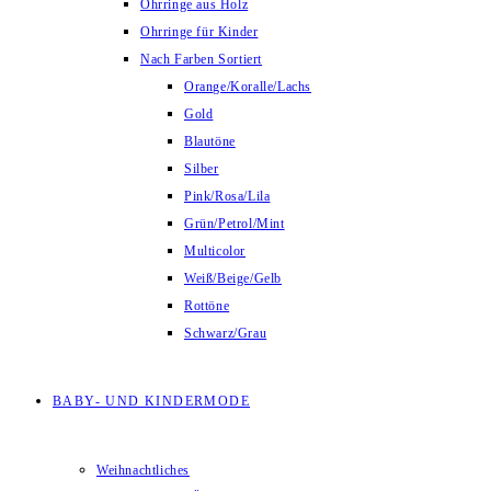
Ohrringe aus Holz
Ohrringe für Kinder
Nach Farben Sortiert
Orange/Koralle/Lachs
Gold
Blautöne
Silber
Pink/Rosa/Lila
Grün/Petrol/Mint
Multicolor
Weiß/Beige/Gelb
Rottöne
Schwarz/Grau
BABY- UND KINDERMODE
Weihnachtliches