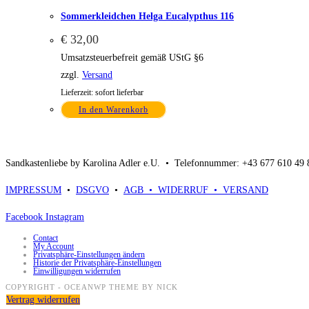
Sommerkleidchen Helga Eucalypthus 116
€
32,00
Umsatzsteuerbefreit gemäß UStG §6
zzgl.
Versand
Lieferzeit: sofort lieferbar
In den Warenkorb
Sandkastenliebe by Karolina Adler e.U. •
Telefonnummer: +43 677 610 49
IMPRESSUM
•
DSGVO
•
AGB •
WIDERRUF •
VERSAND
Facebook
Instagram
Contact
My Account
Privatsphäre-Einstellungen ändern
Historie der Privatsphäre-Einstellungen
Einwilligungen widerrufen
COPYRIGHT - OCEANWP THEME BY NICK
Vertrag widerrufen