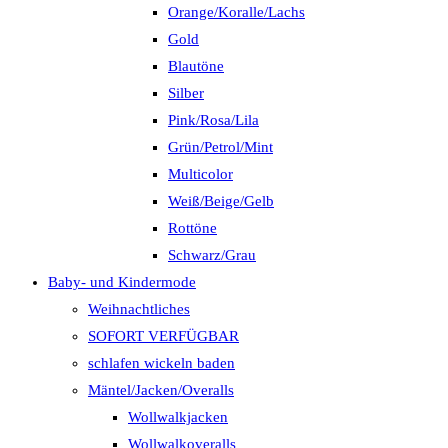
Orange/Koralle/Lachs
Gold
Blautöne
Silber
Pink/Rosa/Lila
Grün/Petrol/Mint
Multicolor
Weiß/Beige/Gelb
Rottöne
Schwarz/Grau
Baby- und Kindermode
Weihnachtliches
SOFORT VERFÜGBAR
schlafen wickeln baden
Mäntel/Jacken/Overalls
Wollwalkjacken
Wollwalkoveralls