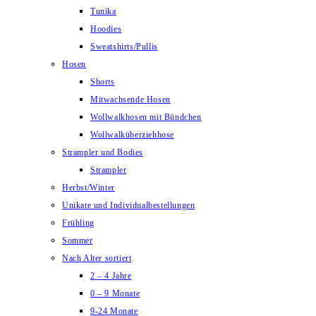
Tunika
Hoodies
Sweatshirts/Pullis
Hosen
Shorts
Mitwachsende Hosen
Wollwalkhosen mit Bündchen
Wollwalküberziehhose
Strampler und Bodies
Strampler
Herbst/Winter
Unikate und Individualbestellungen
Frühling
Sommer
Nach Alter sortiert
2 – 4 Jahre
0 – 9 Monate
9-24 Monate