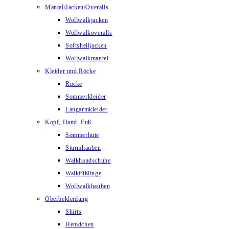
Mäntel/Jacken/Overalls
Wollwalkjacken
Wollwalkoveralls
Softshelljacken
Wollwalkmantel
Kleider und Röcke
Röcke
Sommerkleider
Langarmkleider
Kopf, Hand, Fuß
Sommerhüte
Sturmhauben
Walkhandschuhe
Walkfüßlinge
Wollwalkhauben
Oberbekleidung
Shirts
Hemdchen