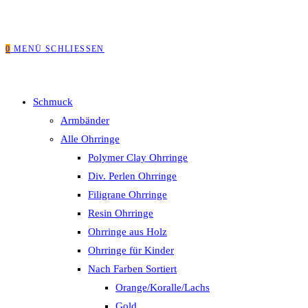
0
MENÜ
SCHLIESSEN
Schmuck
Armbänder
Alle Ohrringe
Polymer Clay Ohrringe
Div. Perlen Ohrringe
Filigrane Ohrringe
Resin Ohrringe
Ohrringe aus Holz
Ohrringe für Kinder
Nach Farben Sortiert
Orange/Koralle/Lachs
Gold