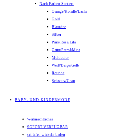
Nach Farben Sortiert
Orange/Koralle/Lachs
Gold
Blautöne
Silber
Pink/Rosa/Lila
Grün/Petrol/Mint
Multicolor
Weiß/Beige/Gelb
Rottöne
Schwarz/Grau
BABY- UND KINDERMODE
Weihnachtliches
SOFORT VERFÜGBAR
schlafen wickeln baden