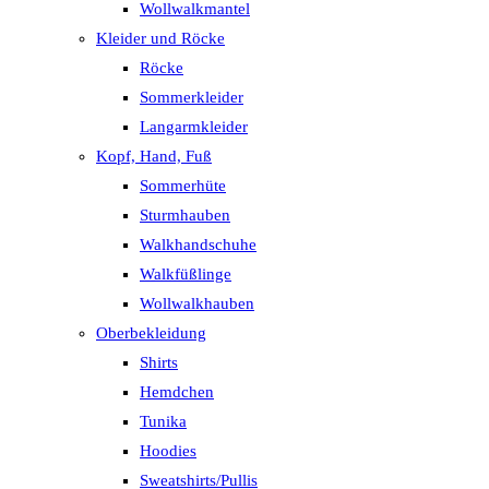
Wollwalkmantel
Kleider und Röcke
Röcke
Sommerkleider
Langarmkleider
Kopf, Hand, Fuß
Sommerhüte
Sturmhauben
Walkhandschuhe
Walkfüßlinge
Wollwalkhauben
Oberbekleidung
Shirts
Hemdchen
Tunika
Hoodies
Sweatshirts/Pullis