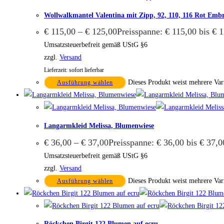
Wollwalkmantel Valentina mit Zipp, 92, 110, 116 Rot Emb
€
115,00
–
€
125,00
Preisspanne: € 115,00 bis € 
Umsatzsteuerbefreit gemäß UStG §6
zzgl.
Versand
Lieferzeit: sofort lieferbar
Dieses Produkt weist mehrere Var
Ausführung wählen
Langarmkleid Melissa, Blumenwiese
€
36,00
–
€
37,00
Preisspanne: € 36,00 bis € 37,0
Umsatzsteuerbefreit gemäß UStG §6
zzgl.
Versand
Dieses Produkt weist mehrere Var
Ausführung wählen
Röckchen Birgit 122 Blumen auf ecru