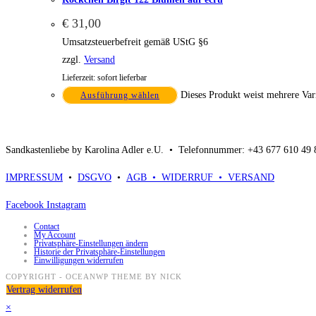
€
31,00
Umsatzsteuerbefreit gemäß UStG §6
zzgl.
Versand
Lieferzeit: sofort lieferbar
Dieses Produkt weist mehrere Var
Ausführung wählen
Sandkastenliebe by Karolina Adler e.U. •
Telefonnummer: +43 677 610 49
IMPRESSUM
•
DSGVO
•
AGB •
WIDERRUF •
VERSAND
Facebook
Instagram
Contact
My Account
Privatsphäre-Einstellungen ändern
Historie der Privatsphäre-Einstellungen
Einwilligungen widerrufen
COPYRIGHT - OCEANWP THEME BY NICK
Vertrag widerrufen
×