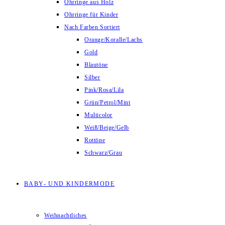
Ohrringe aus Holz
Ohrringe für Kinder
Nach Farben Sortiert
Orange/Koralle/Lachs
Gold
Blautöne
Silber
Pink/Rosa/Lila
Grün/Petrol/Mint
Multicolor
Weiß/Beige/Gelb
Rottöne
Schwarz/Grau
BABY- UND KINDERMODE
Weihnachtliches