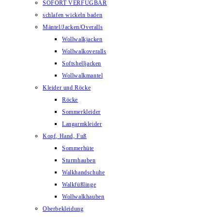
SOFORT VERFÜGBAR
schlafen wickeln baden
Mäntel/Jacken/Overalls
Wollwalkjacken
Wollwalkoveralls
Softshelljacken
Wollwalkmantel
Kleider und Röcke
Röcke
Sommerkleider
Langarmkleider
Kopf, Hand, Fuß
Sommerhüte
Sturmhauben
Walkhandschuhe
Walkfüßlinge
Wollwalkhauben
Oberbekleidung