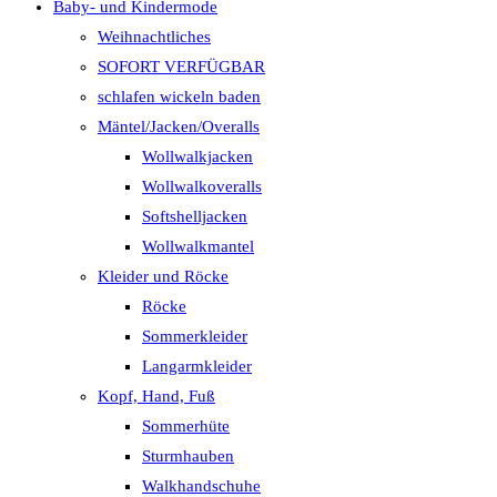
Baby- und Kindermode
Weihnachtliches
SOFORT VERFÜGBAR
schlafen wickeln baden
Mäntel/Jacken/Overalls
Wollwalkjacken
Wollwalkoveralls
Softshelljacken
Wollwalkmantel
Kleider und Röcke
Röcke
Sommerkleider
Langarmkleider
Kopf, Hand, Fuß
Sommerhüte
Sturmhauben
Walkhandschuhe