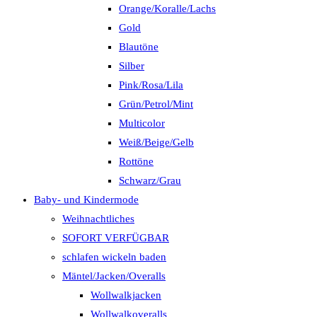
Orange/Koralle/Lachs
Gold
Blautöne
Silber
Pink/Rosa/Lila
Grün/Petrol/Mint
Multicolor
Weiß/Beige/Gelb
Rottöne
Schwarz/Grau
Baby- und Kindermode
Weihnachtliches
SOFORT VERFÜGBAR
schlafen wickeln baden
Mäntel/Jacken/Overalls
Wollwalkjacken
Wollwalkoveralls