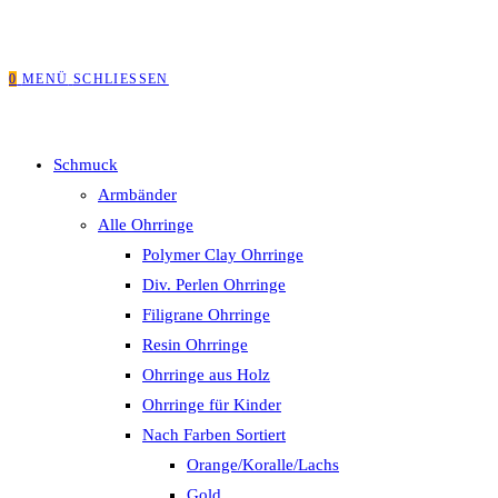
0
MENÜ
SCHLIESSEN
Schmuck
Armbänder
Alle Ohrringe
Polymer Clay Ohrringe
Div. Perlen Ohrringe
Filigrane Ohrringe
Resin Ohrringe
Ohrringe aus Holz
Ohrringe für Kinder
Nach Farben Sortiert
Orange/Koralle/Lachs
Gold