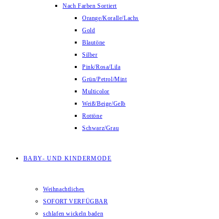
Nach Farben Sortiert
Orange/Koralle/Lachs
Gold
Blautöne
Silber
Pink/Rosa/Lila
Grün/Petrol/Mint
Multicolor
Weiß/Beige/Gelb
Rottöne
Schwarz/Grau
BABY- UND KINDERMODE
Weihnachtliches
SOFORT VERFÜGBAR
schlafen wickeln baden