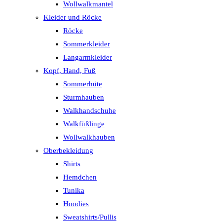
Wollwalkmantel
Kleider und Röcke
Röcke
Sommerkleider
Langarmkleider
Kopf, Hand, Fuß
Sommerhüte
Sturmhauben
Walkhandschuhe
Walkfüßlinge
Wollwalkhauben
Oberbekleidung
Shirts
Hemdchen
Tunika
Hoodies
Sweatshirts/Pullis