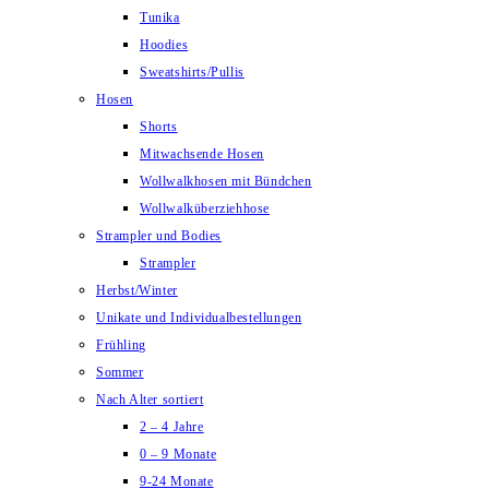
Tunika
Hoodies
Sweatshirts/Pullis
Hosen
Shorts
Mitwachsende Hosen
Wollwalkhosen mit Bündchen
Wollwalküberziehhose
Strampler und Bodies
Strampler
Herbst/Winter
Unikate und Individualbestellungen
Frühling
Sommer
Nach Alter sortiert
2 – 4 Jahre
0 – 9 Monate
9-24 Monate