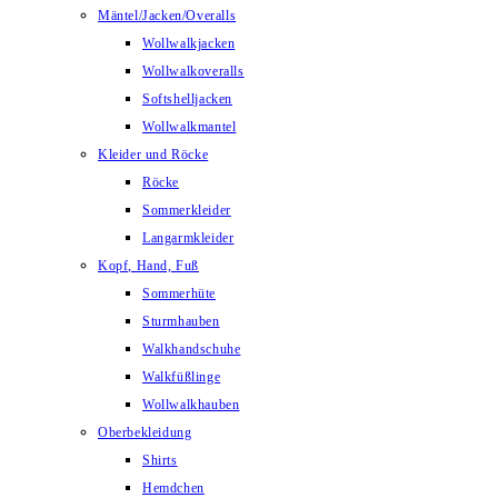
Mäntel/Jacken/Overalls
Wollwalkjacken
Wollwalkoveralls
Softshelljacken
Wollwalkmantel
Kleider und Röcke
Röcke
Sommerkleider
Langarmkleider
Kopf, Hand, Fuß
Sommerhüte
Sturmhauben
Walkhandschuhe
Walkfüßlinge
Wollwalkhauben
Oberbekleidung
Shirts
Hemdchen