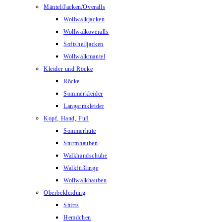
Mäntel/Jacken/Overalls
Wollwalkjacken
Wollwalkoveralls
Softshelljacken
Wollwalkmantel
Kleider und Röcke
Röcke
Sommerkleider
Langarmkleider
Kopf, Hand, Fuß
Sommerhüte
Sturmhauben
Walkhandschuhe
Walkfüßlinge
Wollwalkhauben
Oberbekleidung
Shirts
Hemdchen