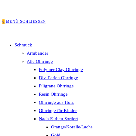
0
MENÜ
SCHLIESSEN
Schmuck
Armbänder
Alle Ohrringe
Polymer Clay Ohrringe
Div. Perlen Ohrringe
Filigrane Ohrringe
Resin Ohrringe
Ohrringe aus Holz
Ohrringe für Kinder
Nach Farben Sortiert
Orange/Koralle/Lachs
Gold