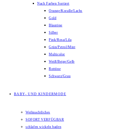
Nach Farben Sortiert
Orange/Koralle/Lachs
Gold
Blautöne
Silber
Pink/Rosa/Lila
Grün/Petrol/Mint
Multicolor
Weiß/Beige/Gelb
Rottöne
Schwarz/Grau
BABY- UND KINDERMODE
Weihnachtliches
SOFORT VERFÜGBAR
schlafen wickeln baden