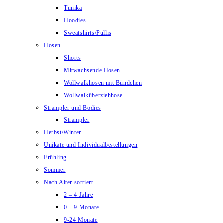
Tunika
Hoodies
Sweatshirts/Pullis
Hosen
Shorts
Mitwachsende Hosen
Wollwalkhosen mit Bündchen
Wollwalküberziehhose
Strampler und Bodies
Strampler
Herbst/Winter
Unikate und Individualbestellungen
Frühling
Sommer
Nach Alter sortiert
2 – 4 Jahre
0 – 9 Monate
9-24 Monate