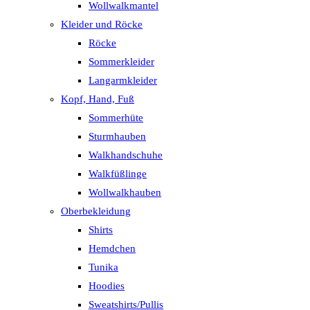
Wollwalkmantel
Kleider und Röcke
Röcke
Sommerkleider
Langarmkleider
Kopf, Hand, Fuß
Sommerhüte
Sturmhauben
Walkhandschuhe
Walkfüßlinge
Wollwalkhauben
Oberbekleidung
Shirts
Hemdchen
Tunika
Hoodies
Sweatshirts/Pullis