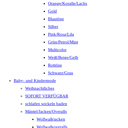
Orange/Koralle/Lachs
Gold
Blautöne
Silber
Pink/Rosa/Lila
Grün/Petrol/Mint
Multicolor
Weiß/Beige/Gelb
Rottöne
Schwarz/Grau
Baby- und Kindermode
Weihnachtliches
SOFORT VERFÜGBAR
schlafen wickeln baden
Mäntel/Jacken/Overalls
Wollwalkjacken
Wollwalkoveralls