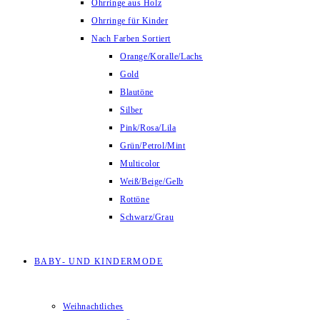
Ohrringe aus Holz
Ohrringe für Kinder
Nach Farben Sortiert
Orange/Koralle/Lachs
Gold
Blautöne
Silber
Pink/Rosa/Lila
Grün/Petrol/Mint
Multicolor
Weiß/Beige/Gelb
Rottöne
Schwarz/Grau
BABY- UND KINDERMODE
Weihnachtliches