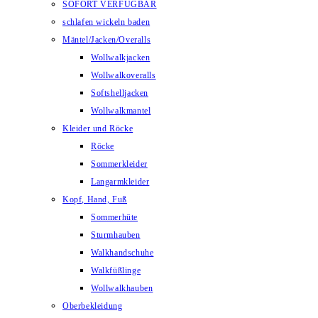
SOFORT VERFÜGBAR
schlafen wickeln baden
Mäntel/Jacken/Overalls
Wollwalkjacken
Wollwalkoveralls
Softshelljacken
Wollwalkmantel
Kleider und Röcke
Röcke
Sommerkleider
Langarmkleider
Kopf, Hand, Fuß
Sommerhüte
Sturmhauben
Walkhandschuhe
Walkfüßlinge
Wollwalkhauben
Oberbekleidung