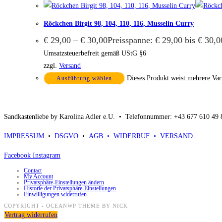
Röckchen Birgit 98, 104, 110, 116, Musselin Curry
€
29,00
–
€
30,00
Preisspanne: € 29,00 bis € 30,0
Umsatzsteuerbefreit gemäß UStG §6
zzgl.
Versand
Dieses Produkt weist mehrere Var
Ausführung wählen
Sandkastenliebe by Karolina Adler e.U. •
Telefonnummer: +43 677 610 49
IMPRESSUM
•
DSGVO
•
AGB •
WIDERRUF •
VERSAND
Facebook
Instagram
Contact
My Account
Privatsphäre-Einstellungen ändern
Historie der Privatsphäre-Einstellungen
Einwilligungen widerrufen
COPYRIGHT - OCEANWP THEME BY NICK
Vertrag widerrufen