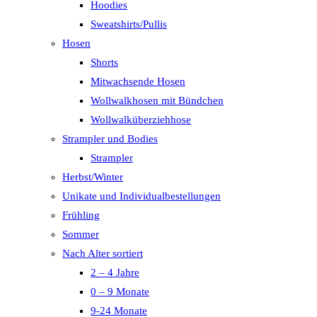
Hoodies
Sweatshirts/Pullis
Hosen
Shorts
Mitwachsende Hosen
Wollwalkhosen mit Bündchen
Wollwalküberziehhose
Strampler und Bodies
Strampler
Herbst/Winter
Unikate und Individualbestellungen
Frühling
Sommer
Nach Alter sortiert
2 – 4 Jahre
0 – 9 Monate
9-24 Monate