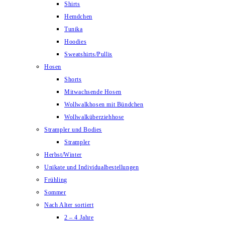
Shirts
Hemdchen
Tunika
Hoodies
Sweatshirts/Pullis
Hosen
Shorts
Mitwachsende Hosen
Wollwalkhosen mit Bündchen
Wollwalküberziehhose
Strampler und Bodies
Strampler
Herbst/Winter
Unikate und Individualbestellungen
Frühling
Sommer
Nach Alter sortiert
2 – 4 Jahre