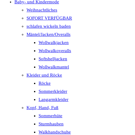
Baby- und Kindermode
Weihnachtliches
SOFORT VERFÜGBAR
schlafen wickeln baden
Mäntel/Jacken/Overalls
Wollwalkjacken
Wollwalkoveralls
Softshelljacken
Wollwalkmantel
Kleider und Röcke
Röcke
Sommerkleider
Langarmkleider
Kopf, Hand, Fuß
Sommerhüte
Sturmhauben
Walkhandschuhe