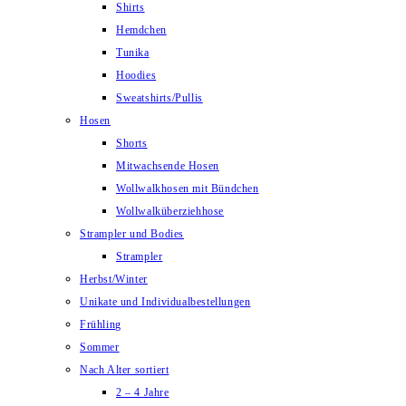
Shirts
Hemdchen
Tunika
Hoodies
Sweatshirts/Pullis
Hosen
Shorts
Mitwachsende Hosen
Wollwalkhosen mit Bündchen
Wollwalküberziehhose
Strampler und Bodies
Strampler
Herbst/Winter
Unikate und Individualbestellungen
Frühling
Sommer
Nach Alter sortiert
2 – 4 Jahre