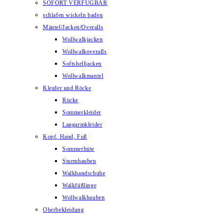
SOFORT VERFÜGBAR
schlafen wickeln baden
Mäntel/Jacken/Overalls
Wollwalkjacken
Wollwalkoveralls
Softshelljacken
Wollwalkmantel
Kleider und Röcke
Röcke
Sommerkleider
Langarmkleider
Kopf, Hand, Fuß
Sommerhüte
Sturmhauben
Walkhandschuhe
Walkfüßlinge
Wollwalkhauben
Oberbekleidung