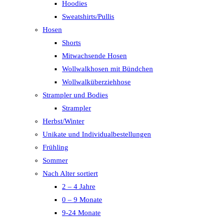
Hoodies
Sweatshirts/Pullis
Hosen
Shorts
Mitwachsende Hosen
Wollwalkhosen mit Bündchen
Wollwalküberziehhose
Strampler und Bodies
Strampler
Herbst/Winter
Unikate und Individualbestellungen
Frühling
Sommer
Nach Alter sortiert
2 – 4 Jahre
0 – 9 Monate
9-24 Monate