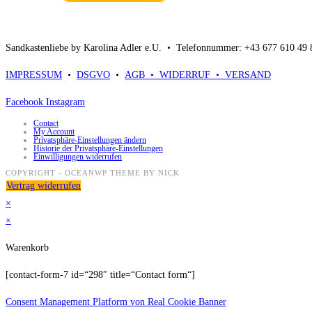
Sandkastenliebe by Karolina Adler e.U. •
Telefonnummer: +43 677 610 49
IMPRESSUM
•
DSGVO
•
AGB •
WIDERRUF •
VERSAND
Facebook
Instagram
Contact
My Account
Privatsphäre-Einstellungen ändern
Historie der Privatsphäre-Einstellungen
Einwilligungen widerrufen
COPYRIGHT - OCEANWP THEME BY NICK
Vertrag widerrufen
×
×
Warenkorb
[contact-form-7 id=“298″ title=“Contact form“]
Consent Management Platform von Real Cookie Banner