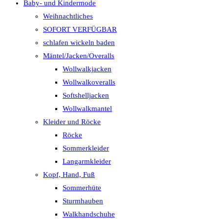
Baby- und Kindermode
Weihnachtliches
SOFORT VERFÜGBAR
schlafen wickeln baden
Mäntel/Jacken/Overalls
Wollwalkjacken
Wollwalkoveralls
Softshelljacken
Wollwalkmantel
Kleider und Röcke
Röcke
Sommerkleider
Langarmkleider
Kopf, Hand, Fuß
Sommerhüte
Sturmhauben
Walkhandschuhe