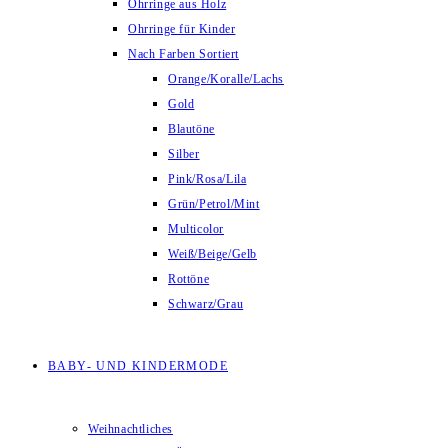
Ohrringe aus Holz
Ohrringe für Kinder
Nach Farben Sortiert
Orange/Koralle/Lachs
Gold
Blautöne
Silber
Pink/Rosa/Lila
Grün/Petrol/Mint
Multicolor
Weiß/Beige/Gelb
Rottöne
Schwarz/Grau
BABY- UND KINDERMODE
Weihnachtliches