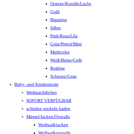
Orange/Koralle/Lachs
Gold
Blautöne
Silber
Pink/Rosa/Lila
Grün/Petrol/Mint
Multicolor
Weiß/Beige/Gelb
Rottöne
Schwarz/Grau
Baby- und Kindermode
Weihnachtliches
SOFORT VERFÜGBAR
schlafen wickeln baden
Mäntel/Jacken/Overalls
Wollwalkjacken
Wollwalkoveralls