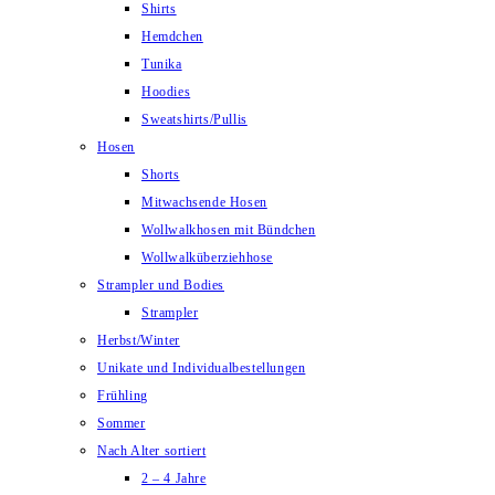
Shirts
Hemdchen
Tunika
Hoodies
Sweatshirts/Pullis
Hosen
Shorts
Mitwachsende Hosen
Wollwalkhosen mit Bündchen
Wollwalküberziehhose
Strampler und Bodies
Strampler
Herbst/Winter
Unikate und Individualbestellungen
Frühling
Sommer
Nach Alter sortiert
2 – 4 Jahre