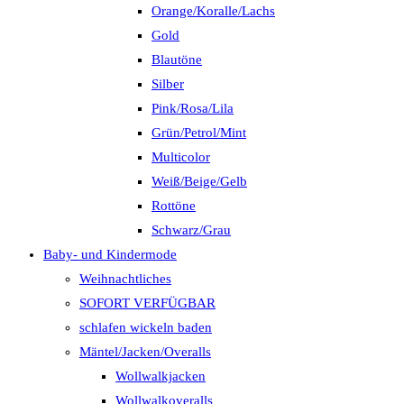
Orange/Koralle/Lachs
Gold
Blautöne
Silber
Pink/Rosa/Lila
Grün/Petrol/Mint
Multicolor
Weiß/Beige/Gelb
Rottöne
Schwarz/Grau
Baby- und Kindermode
Weihnachtliches
SOFORT VERFÜGBAR
schlafen wickeln baden
Mäntel/Jacken/Overalls
Wollwalkjacken
Wollwalkoveralls