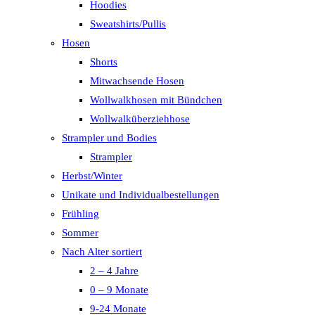
Hoodies
Sweatshirts/Pullis
Hosen
Shorts
Mitwachsende Hosen
Wollwalkhosen mit Bündchen
Wollwalküberziehhose
Strampler und Bodies
Strampler
Herbst/Winter
Unikate und Individualbestellungen
Frühling
Sommer
Nach Alter sortiert
2 – 4 Jahre
0 – 9 Monate
9-24 Monate