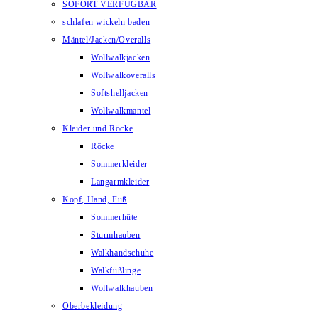
SOFORT VERFÜGBAR
schlafen wickeln baden
Mäntel/Jacken/Overalls
Wollwalkjacken
Wollwalkoveralls
Softshelljacken
Wollwalkmantel
Kleider und Röcke
Röcke
Sommerkleider
Langarmkleider
Kopf, Hand, Fuß
Sommerhüte
Sturmhauben
Walkhandschuhe
Walkfüßlinge
Wollwalkhauben
Oberbekleidung