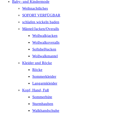
Baby- und Kindermode
Weihnachtliches
SOFORT VERFÜGBAR
schlafen wickeln baden
Mäntel/Jacken/Overalls
Wollwalkjacken
Wollwalkoveralls
Softshelljacken
Wollwalkmantel
Kleider und Röcke
Röcke
Sommerkleider
Langarmkleider
Kopf, Hand, Fuß
Sommerhüte
Sturmhauben
Walkhandschuhe