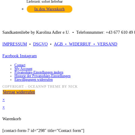
Lieferzeit: sofort lieferbar
In den Warenkorb
Sandkastenliebe by Karolina Adler e.U. •
Telefonnummer: +43 677 610 49
IMPRESSUM
•
DSGVO
•
AGB •
WIDERRUF •
VERSAND
Facebook
Instagram
Contact
My Account
Privatsphäre-Einstellungen ändern
Historie der Privatsphäre-Einstellungen
Einwilligungen widerrufen
COPYRIGHT - OCEANWP THEME BY NICK
Vertrag widerrufen
×
×
Warenkorb
[contact-form-7 id=“298″ title=“Contact form“]