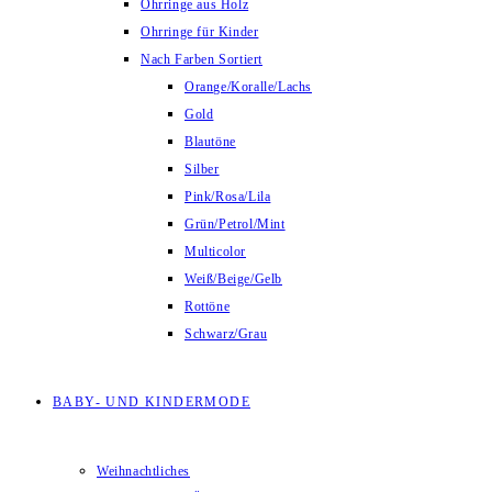
Ohrringe aus Holz
Ohrringe für Kinder
Nach Farben Sortiert
Orange/Koralle/Lachs
Gold
Blautöne
Silber
Pink/Rosa/Lila
Grün/Petrol/Mint
Multicolor
Weiß/Beige/Gelb
Rottöne
Schwarz/Grau
BABY- UND KINDERMODE
Weihnachtliches