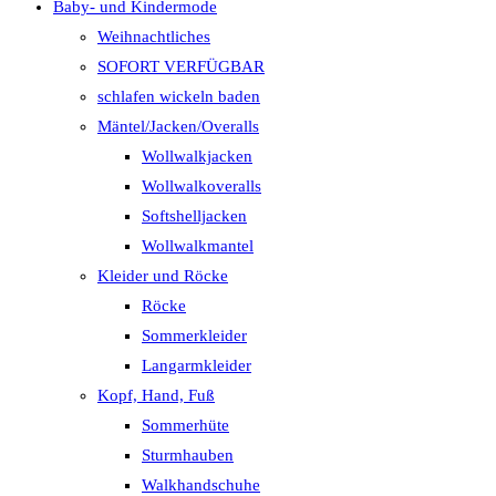
Baby- und Kindermode
Weihnachtliches
SOFORT VERFÜGBAR
schlafen wickeln baden
Mäntel/Jacken/Overalls
Wollwalkjacken
Wollwalkoveralls
Softshelljacken
Wollwalkmantel
Kleider und Röcke
Röcke
Sommerkleider
Langarmkleider
Kopf, Hand, Fuß
Sommerhüte
Sturmhauben
Walkhandschuhe