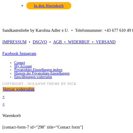
In den Warenkorb
Sandkastenliebe by Karolina Adler e.U. •
Telefonnummer: +43 677 610 49
IMPRESSUM
•
DSGVO
•
AGB •
WIDERRUF •
VERSAND
Facebook
Instagram
Contact
My Account
Privatsphäre-Einstellungen ändern
Historie der Privatsphäre-Einstellungen
Einwilligungen widerrufen
COPYRIGHT - OCEANWP THEME BY NICK
Vertrag widerrufen
×
×
Warenkorb
[contact-form-7 id=“298″ title=“Contact form“]