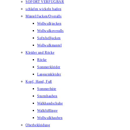
SOFORT VERFÜGBAR
schlafen wickeln baden
Mäntel/Jacken/Overalls
Wollwalkjacken
Wollwalkoveralls
Softshelljacken
Wollwalkmantel
Kleider und Röcke
Röcke
Sommerkleider
Langarmkleider
Kopf, Hand, Fuß
Sommerhüte
Sturmhauben
Walkhandschuhe
Walkfüßlinge
Wollwalkhauben
Oberbekleidung