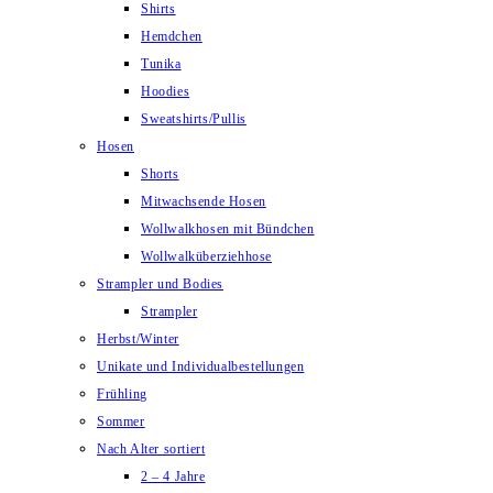
Shirts
Hemdchen
Tunika
Hoodies
Sweatshirts/Pullis
Hosen
Shorts
Mitwachsende Hosen
Wollwalkhosen mit Bündchen
Wollwalküberziehhose
Strampler und Bodies
Strampler
Herbst/Winter
Unikate und Individualbestellungen
Frühling
Sommer
Nach Alter sortiert
2 – 4 Jahre