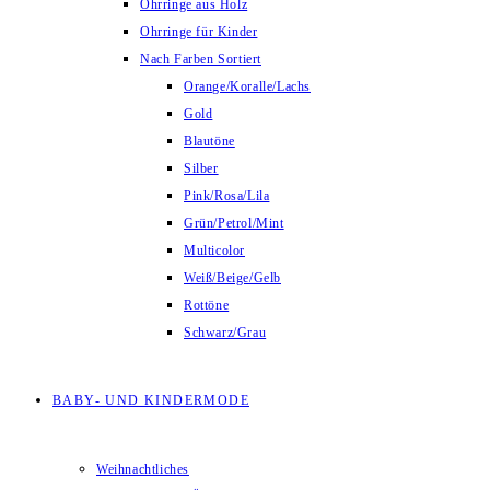
Ohrringe aus Holz
Ohrringe für Kinder
Nach Farben Sortiert
Orange/Koralle/Lachs
Gold
Blautöne
Silber
Pink/Rosa/Lila
Grün/Petrol/Mint
Multicolor
Weiß/Beige/Gelb
Rottöne
Schwarz/Grau
BABY- UND KINDERMODE
Weihnachtliches