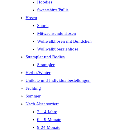
Hoodies
Sweatshirts/Pullis
Hosen
Shorts
Mitwachsende Hosen
Wollwalkhosen mit Bündchen
Wollwalküberziehhose
Strampler und Bodies
Strampler
Herbst/Winter
Unikate und Individualbestellungen
Frühling
Sommer
Nach Alter sortiert
2 – 4 Jahre
0 – 9 Monate
9-24 Monate