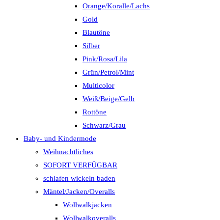
Orange/Koralle/Lachs
Gold
Blautöne
Silber
Pink/Rosa/Lila
Grün/Petrol/Mint
Multicolor
Weiß/Beige/Gelb
Rottöne
Schwarz/Grau
Baby- und Kindermode
Weihnachtliches
SOFORT VERFÜGBAR
schlafen wickeln baden
Mäntel/Jacken/Overalls
Wollwalkjacken
Wollwalkoveralls