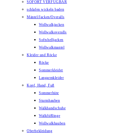
SOFORT VERFÜGBAR
schlafen wickeln baden
Mäntel/Jacken/Overalls
Wollwalkjacken
Wollwalkoveralls
Softshelljacken
Wollwalkmantel
Kleider und Röcke
Röcke
Sommerkleider
Langarmkleider
Kopf, Hand, Fuß
Sommerhüte
Sturmhauben
Walkhandschuhe
Walkfüßlinge
Wollwalkhauben
Oberbekleidung