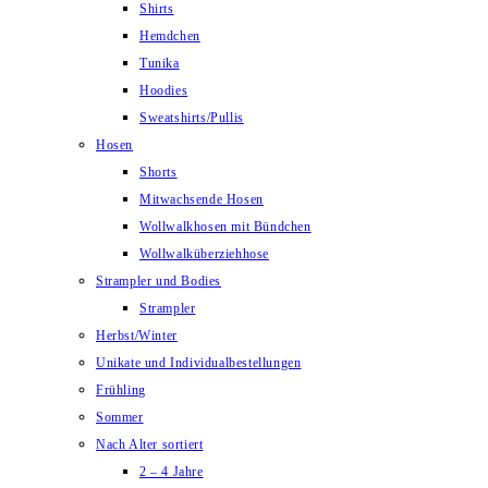
Shirts
Hemdchen
Tunika
Hoodies
Sweatshirts/Pullis
Hosen
Shorts
Mitwachsende Hosen
Wollwalkhosen mit Bündchen
Wollwalküberziehhose
Strampler und Bodies
Strampler
Herbst/Winter
Unikate und Individualbestellungen
Frühling
Sommer
Nach Alter sortiert
2 – 4 Jahre