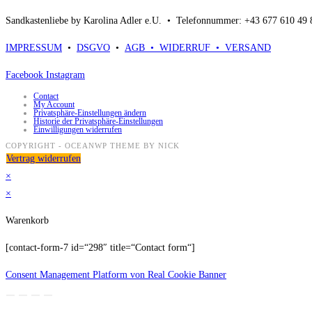
Sandkastenliebe by Karolina Adler e.U. •
Telefonnummer: +43 677 610 49
IMPRESSUM
•
DSGVO
•
AGB •
WIDERRUF •
VERSAND
Facebook
Instagram
Contact
My Account
Privatsphäre-Einstellungen ändern
Historie der Privatsphäre-Einstellungen
Einwilligungen widerrufen
COPYRIGHT - OCEANWP THEME BY NICK
Vertrag widerrufen
×
×
Warenkorb
[contact-form-7 id=“298″ title=“Contact form“]
Consent Management Platform von Real Cookie Banner