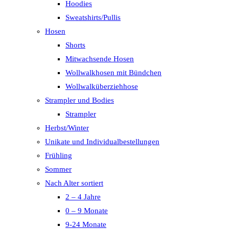
Hoodies
Sweatshirts/Pullis
Hosen
Shorts
Mitwachsende Hosen
Wollwalkhosen mit Bündchen
Wollwalküberziehhose
Strampler und Bodies
Strampler
Herbst/Winter
Unikate und Individualbestellungen
Frühling
Sommer
Nach Alter sortiert
2 – 4 Jahre
0 – 9 Monate
9-24 Monate