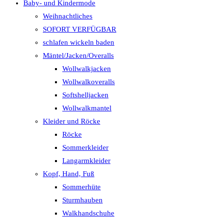
Baby- und Kindermode
Weihnachtliches
SOFORT VERFÜGBAR
schlafen wickeln baden
Mäntel/Jacken/Overalls
Wollwalkjacken
Wollwalkoveralls
Softshelljacken
Wollwalkmantel
Kleider und Röcke
Röcke
Sommerkleider
Langarmkleider
Kopf, Hand, Fuß
Sommerhüte
Sturmhauben
Walkhandschuhe