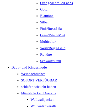
Orange/Koralle/Lachs
Gold
Blautöne
Silber
Pink/Rosa/Lila
Grün/Petrol/Mint
Multicolor
Weiß/Beige/Gelb
Rottöne
Schwarz/Grau
Baby- und Kindermode
Weihnachtliches
SOFORT VERFÜGBAR
schlafen wickeln baden
Mäntel/Jacken/Overalls
Wollwalkjacken
Wollwalkoveralls