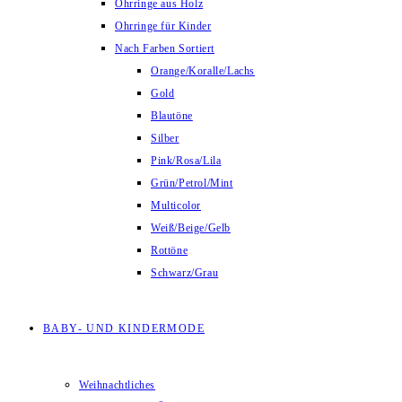
Ohrringe aus Holz
Ohrringe für Kinder
Nach Farben Sortiert
Orange/Koralle/Lachs
Gold
Blautöne
Silber
Pink/Rosa/Lila
Grün/Petrol/Mint
Multicolor
Weiß/Beige/Gelb
Rottöne
Schwarz/Grau
BABY- UND KINDERMODE
Weihnachtliches