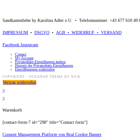
Sandkastenliebe by Karolina Adler e.U. •
Telefonnummer: +43 677 610 49
IMPRESSUM
•
DSGVO
•
AGB •
WIDERRUF •
VERSAND
Facebook
Instagram
Contact
My Account
Privatsphäre-Einstellungen ändern
Historie der Privatsphäre-Einstellungen
Einwilligungen widerrufen
COPYRIGHT - OCEANWP THEME BY NICK
Vertrag widerrufen
×
×
Warenkorb
[contact-form-7 id=“298″ title=“Contact form“]
Consent Management Platform von Real Cookie Banner