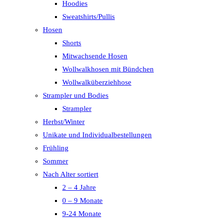
Hoodies
Sweatshirts/Pullis
Hosen
Shorts
Mitwachsende Hosen
Wollwalkhosen mit Bündchen
Wollwalküberziehhose
Strampler und Bodies
Strampler
Herbst/Winter
Unikate und Individualbestellungen
Frühling
Sommer
Nach Alter sortiert
2 – 4 Jahre
0 – 9 Monate
9-24 Monate