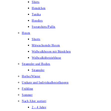
Shirts
Hemdchen
Tunika
Hoodies
Sweatshirts/Pullis
Hosen
Shorts
Mitwachsende Hosen
Wollwalkhosen mit Bündchen
Wollwalküberziehhose
Strampler und Bodies
Strampler
Herbst/Winter
Unikate und Individualbestellungen
Frühling
Sommer
Nach Alter sortiert
2 – 4 Jahre