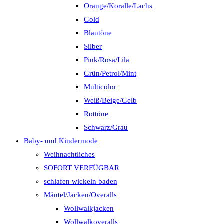
Orange/Koralle/Lachs
Gold
Blautöne
Silber
Pink/Rosa/Lila
Grün/Petrol/Mint
Multicolor
Weiß/Beige/Gelb
Rottöne
Schwarz/Grau
Baby- und Kindermode
Weihnachtliches
SOFORT VERFÜGBAR
schlafen wickeln baden
Mäntel/Jacken/Overalls
Wollwalkjacken
Wollwalkoveralls