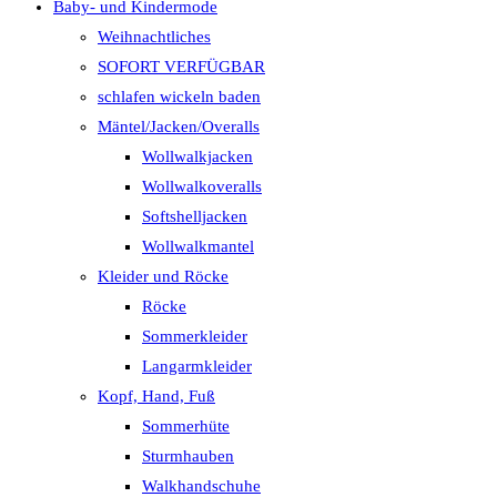
Baby- und Kindermode
Weihnachtliches
SOFORT VERFÜGBAR
schlafen wickeln baden
Mäntel/Jacken/Overalls
Wollwalkjacken
Wollwalkoveralls
Softshelljacken
Wollwalkmantel
Kleider und Röcke
Röcke
Sommerkleider
Langarmkleider
Kopf, Hand, Fuß
Sommerhüte
Sturmhauben
Walkhandschuhe