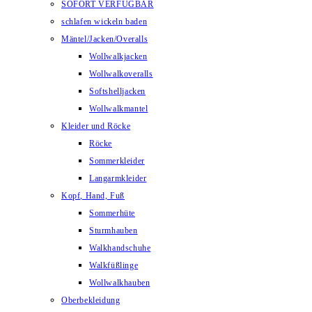
SOFORT VERFÜGBAR
schlafen wickeln baden
Mäntel/Jacken/Overalls
Wollwalkjacken
Wollwalkoveralls
Softshelljacken
Wollwalkmantel
Kleider und Röcke
Röcke
Sommerkleider
Langarmkleider
Kopf, Hand, Fuß
Sommerhüte
Sturmhauben
Walkhandschuhe
Walkfüßlinge
Wollwalkhauben
Oberbekleidung