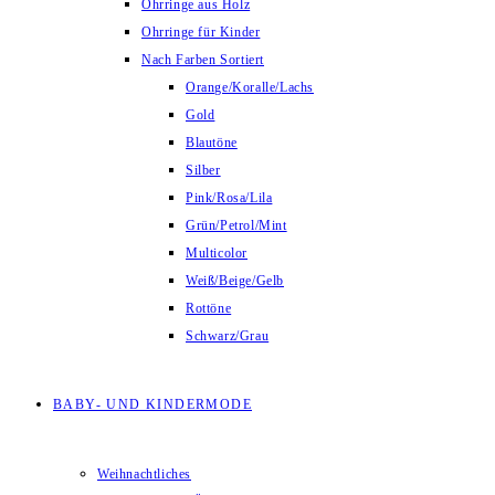
Ohrringe aus Holz
Ohrringe für Kinder
Nach Farben Sortiert
Orange/Koralle/Lachs
Gold
Blautöne
Silber
Pink/Rosa/Lila
Grün/Petrol/Mint
Multicolor
Weiß/Beige/Gelb
Rottöne
Schwarz/Grau
BABY- UND KINDERMODE
Weihnachtliches