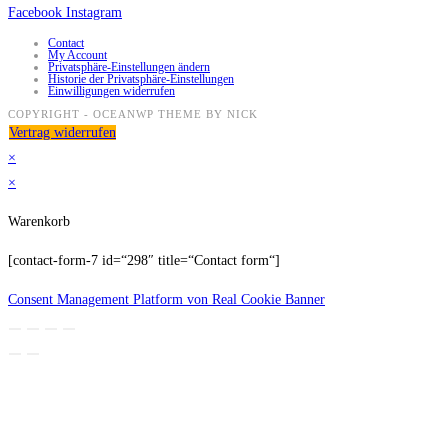
Facebook
Instagram
Contact
My Account
Privatsphäre-Einstellungen ändern
Historie der Privatsphäre-Einstellungen
Einwilligungen widerrufen
COPYRIGHT - OCEANWP THEME BY NICK
Vertrag widerrufen
×
×
Warenkorb
[contact-form-7 id=“298″ title=“Contact form“]
Consent Management Platform von Real Cookie Banner