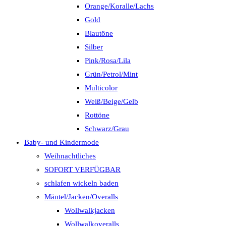
Orange/Koralle/Lachs
Gold
Blautöne
Silber
Pink/Rosa/Lila
Grün/Petrol/Mint
Multicolor
Weiß/Beige/Gelb
Rottöne
Schwarz/Grau
Baby- und Kindermode
Weihnachtliches
SOFORT VERFÜGBAR
schlafen wickeln baden
Mäntel/Jacken/Overalls
Wollwalkjacken
Wollwalkoveralls