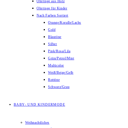
Ohrringe aus Holz
Ohrringe für Kinder
Nach Farben Sortiert
Orange/Koralle/Lachs
Gold
Blautöne
Silber
Pink/Rosa/Lila
Grün/Petrol/Mint
Multicolor
Weiß/Beige/Gelb
Rottöne
Schwarz/Grau
BABY- UND KINDERMODE
Weihnachtliches