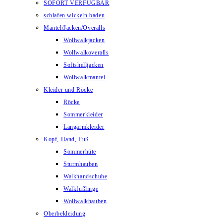
SOFORT VERFÜGBAR
schlafen wickeln baden
Mäntel/Jacken/Overalls
Wollwalkjacken
Wollwalkoveralls
Softshelljacken
Wollwalkmantel
Kleider und Röcke
Röcke
Sommerkleider
Langarmkleider
Kopf, Hand, Fuß
Sommerhüte
Sturmhauben
Walkhandschuhe
Walkfüßlinge
Wollwalkhauben
Oberbekleidung