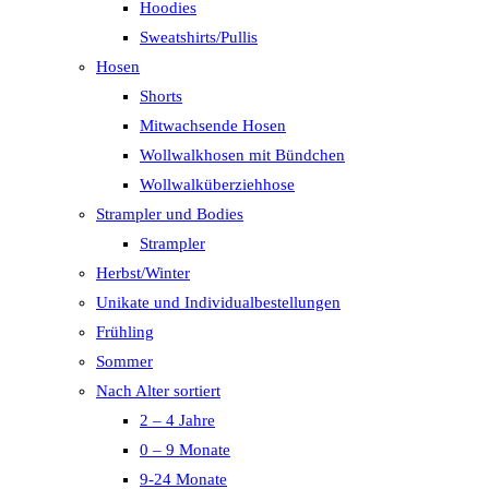
Hoodies
Sweatshirts/Pullis
Hosen
Shorts
Mitwachsende Hosen
Wollwalkhosen mit Bündchen
Wollwalküberziehhose
Strampler und Bodies
Strampler
Herbst/Winter
Unikate und Individualbestellungen
Frühling
Sommer
Nach Alter sortiert
2 – 4 Jahre
0 – 9 Monate
9-24 Monate