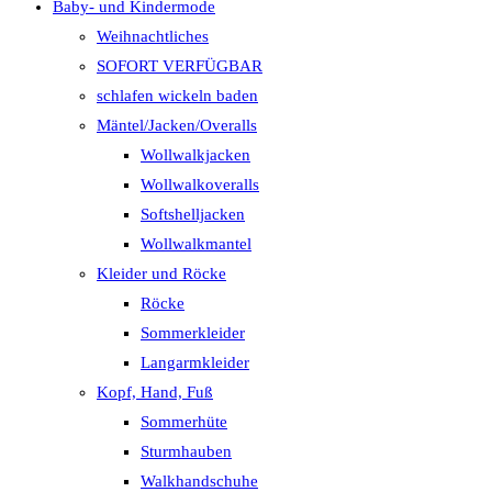
Baby- und Kindermode
Weihnachtliches
SOFORT VERFÜGBAR
schlafen wickeln baden
Mäntel/Jacken/Overalls
Wollwalkjacken
Wollwalkoveralls
Softshelljacken
Wollwalkmantel
Kleider und Röcke
Röcke
Sommerkleider
Langarmkleider
Kopf, Hand, Fuß
Sommerhüte
Sturmhauben
Walkhandschuhe