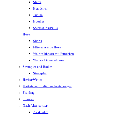
Shirts
Hemdchen
Tunika
Hoodies
Sweatshirts/Pullis
Hosen
Shorts
Mitwachsende Hosen
Wollwalkhosen mit Bündchen
Wollwalküberziehhose
Strampler und Bodies
Strampler
Herbst/Winter
Unikate und Individualbestellungen
Frühling
Sommer
Nach Alter sortiert
2 – 4 Jahre