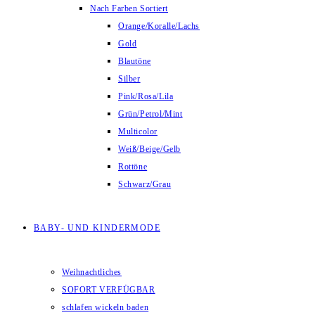
Nach Farben Sortiert
Orange/Koralle/Lachs
Gold
Blautöne
Silber
Pink/Rosa/Lila
Grün/Petrol/Mint
Multicolor
Weiß/Beige/Gelb
Rottöne
Schwarz/Grau
BABY- UND KINDERMODE
Weihnachtliches
SOFORT VERFÜGBAR
schlafen wickeln baden