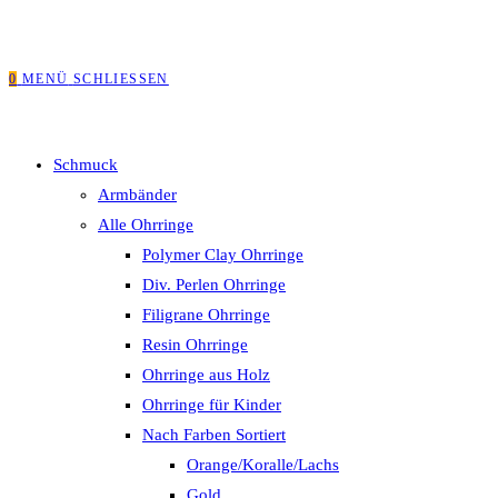
0
MENÜ
SCHLIESSEN
Schmuck
Armbänder
Alle Ohrringe
Polymer Clay Ohrringe
Div. Perlen Ohrringe
Filigrane Ohrringe
Resin Ohrringe
Ohrringe aus Holz
Ohrringe für Kinder
Nach Farben Sortiert
Orange/Koralle/Lachs
Gold