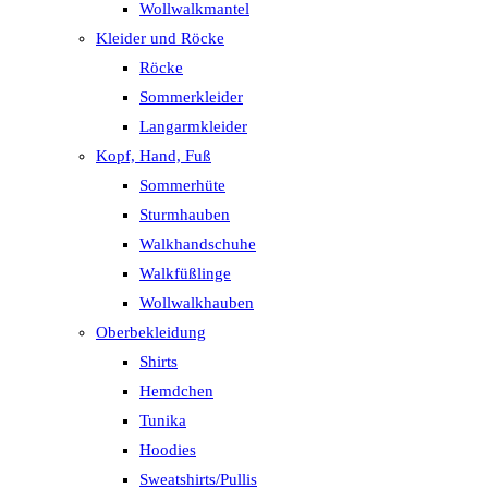
Wollwalkmantel
Kleider und Röcke
Röcke
Sommerkleider
Langarmkleider
Kopf, Hand, Fuß
Sommerhüte
Sturmhauben
Walkhandschuhe
Walkfüßlinge
Wollwalkhauben
Oberbekleidung
Shirts
Hemdchen
Tunika
Hoodies
Sweatshirts/Pullis