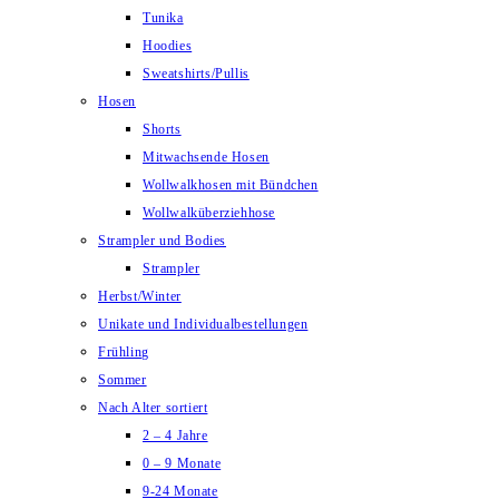
Tunika
Hoodies
Sweatshirts/Pullis
Hosen
Shorts
Mitwachsende Hosen
Wollwalkhosen mit Bündchen
Wollwalküberziehhose
Strampler und Bodies
Strampler
Herbst/Winter
Unikate und Individualbestellungen
Frühling
Sommer
Nach Alter sortiert
2 – 4 Jahre
0 – 9 Monate
9-24 Monate