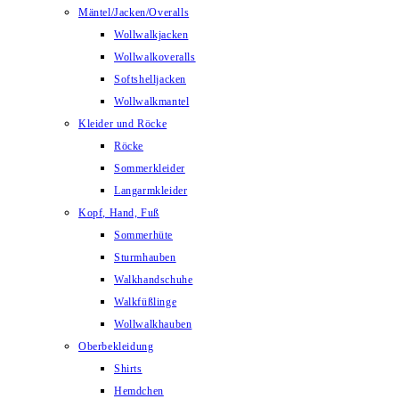
Mäntel/Jacken/Overalls
Wollwalkjacken
Wollwalkoveralls
Softshelljacken
Wollwalkmantel
Kleider und Röcke
Röcke
Sommerkleider
Langarmkleider
Kopf, Hand, Fuß
Sommerhüte
Sturmhauben
Walkhandschuhe
Walkfüßlinge
Wollwalkhauben
Oberbekleidung
Shirts
Hemdchen