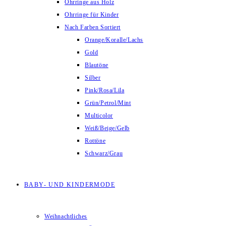
Ohrringe aus Holz
Ohrringe für Kinder
Nach Farben Sortiert
Orange/Koralle/Lachs
Gold
Blautöne
Silber
Pink/Rosa/Lila
Grün/Petrol/Mint
Multicolor
Weiß/Beige/Gelb
Rottöne
Schwarz/Grau
BABY- UND KINDERMODE
Weihnachtliches