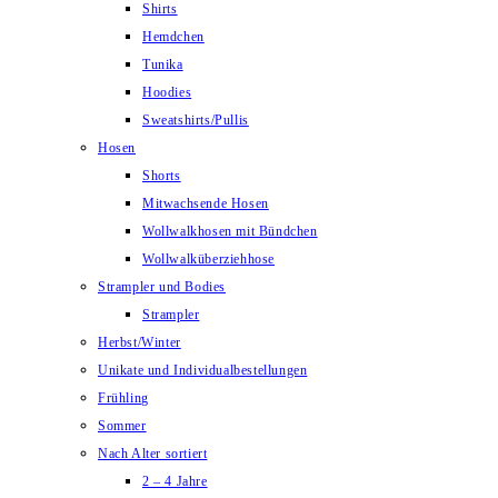
Shirts
Hemdchen
Tunika
Hoodies
Sweatshirts/Pullis
Hosen
Shorts
Mitwachsende Hosen
Wollwalkhosen mit Bündchen
Wollwalküberziehhose
Strampler und Bodies
Strampler
Herbst/Winter
Unikate und Individualbestellungen
Frühling
Sommer
Nach Alter sortiert
2 – 4 Jahre