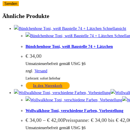
Ähnliche Produkte
Schnellansicht
Schnellan
Bündchenhose Toni, weiß Baustelle 74 + Lätzchen
€
34,00
Umsatzsteuerbefreit gemäß UStG §6
zzgl.
Versand
Lieferzeit: sofort lieferbar
In den Warenkorb
Wollwalkhose Toni, verschiedene Farben, Vorbestellung
€
34,00
–
€
42,00
Preisspanne: € 34,00 bis € 42,0
Umsatzsteuerbefreit gemäß UStG §6