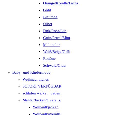
Orange/Koralle/Lachs
Gold
Blautöne
Silber
Pink/Rosa/Lila
Grün/Petrol/Mint
Multicolor
Weiß/Beige/Gelb
Rottöne
Schwarz/Grau
Baby- und Kindermode
Weihnachtliches
SOFORT VERFÜGBAR
schlafen wickeln baden
Mäntel/Jacken/Overalls
Wollwalkjacken
Wollwalkoveralls