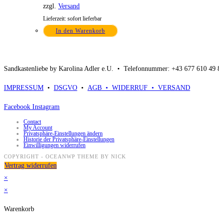
zzgl.
Versand
Lieferzeit: sofort lieferbar
In den Warenkorb
Sandkastenliebe by Karolina Adler e.U. •
Telefonnummer: +43 677 610 49
IMPRESSUM
•
DSGVO
•
AGB •
WIDERRUF •
VERSAND
Facebook
Instagram
Contact
My Account
Privatsphäre-Einstellungen ändern
Historie der Privatsphäre-Einstellungen
Einwilligungen widerrufen
COPYRIGHT - OCEANWP THEME BY NICK
Vertrag widerrufen
×
×
Warenkorb