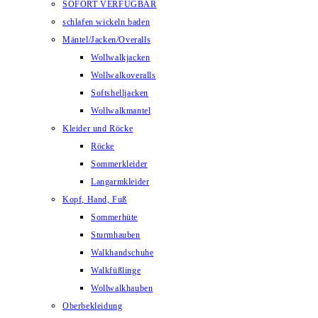
SOFORT VERFÜGBAR
schlafen wickeln baden
Mäntel/Jacken/Overalls
Wollwalkjacken
Wollwalkoveralls
Softshelljacken
Wollwalkmantel
Kleider und Röcke
Röcke
Sommerkleider
Langarmkleider
Kopf, Hand, Fuß
Sommerhüte
Sturmhauben
Walkhandschuhe
Walkfüßlinge
Wollwalkhauben
Oberbekleidung