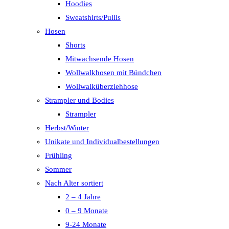
Hoodies
Sweatshirts/Pullis
Hosen
Shorts
Mitwachsende Hosen
Wollwalkhosen mit Bündchen
Wollwalküberziehhose
Strampler und Bodies
Strampler
Herbst/Winter
Unikate und Individualbestellungen
Frühling
Sommer
Nach Alter sortiert
2 – 4 Jahre
0 – 9 Monate
9-24 Monate