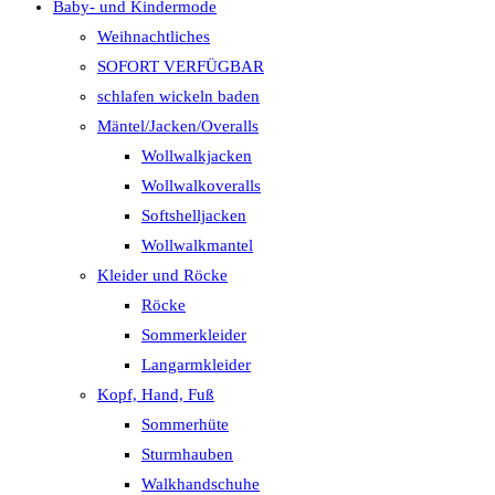
Baby- und Kindermode
Weihnachtliches
SOFORT VERFÜGBAR
schlafen wickeln baden
Mäntel/Jacken/Overalls
Wollwalkjacken
Wollwalkoveralls
Softshelljacken
Wollwalkmantel
Kleider und Röcke
Röcke
Sommerkleider
Langarmkleider
Kopf, Hand, Fuß
Sommerhüte
Sturmhauben
Walkhandschuhe