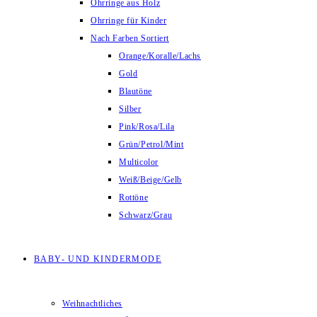
Ohrringe aus Holz
Ohrringe für Kinder
Nach Farben Sortiert
Orange/Koralle/Lachs
Gold
Blautöne
Silber
Pink/Rosa/Lila
Grün/Petrol/Mint
Multicolor
Weiß/Beige/Gelb
Rottöne
Schwarz/Grau
BABY- UND KINDERMODE
Weihnachtliches