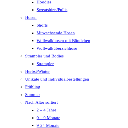
Hoodies
Sweatshirts/Pullis
Hosen
Shorts
Mitwachsende Hosen
Wollwalkhosen mit Bündchen
Wollwalküberziehhose
Strampler und Bodies
Strampler
Herbst/Winter
Unikate und Individualbestellungen
Frühling
Sommer
Nach Alter sortiert
2 – 4 Jahre
0 – 9 Monate
9-24 Monate