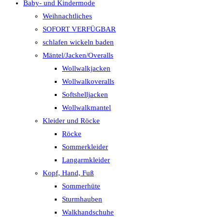
Baby- und Kindermode
Weihnachtliches
SOFORT VERFÜGBAR
schlafen wickeln baden
Mäntel/Jacken/Overalls
Wollwalkjacken
Wollwalkoveralls
Softshelljacken
Wollwalkmantel
Kleider und Röcke
Röcke
Sommerkleider
Langarmkleider
Kopf, Hand, Fuß
Sommerhüte
Sturmhauben
Walkhandschuhe