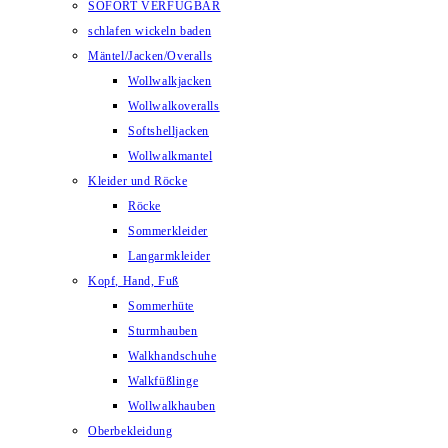
SOFORT VERFÜGBAR
schlafen wickeln baden
Mäntel/Jacken/Overalls
Wollwalkjacken
Wollwalkoveralls
Softshelljacken
Wollwalkmantel
Kleider und Röcke
Röcke
Sommerkleider
Langarmkleider
Kopf, Hand, Fuß
Sommerhüte
Sturmhauben
Walkhandschuhe
Walkfüßlinge
Wollwalkhauben
Oberbekleidung