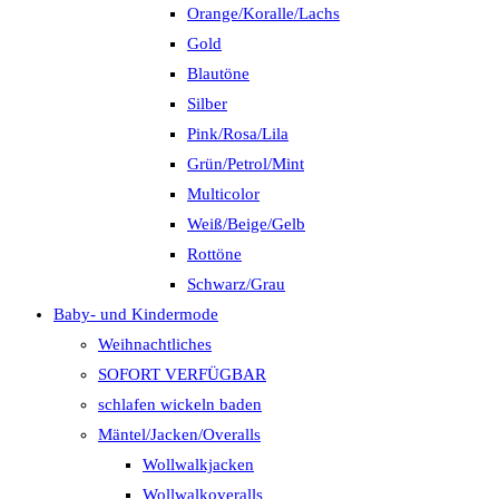
Orange/Koralle/Lachs
Gold
Blautöne
Silber
Pink/Rosa/Lila
Grün/Petrol/Mint
Multicolor
Weiß/Beige/Gelb
Rottöne
Schwarz/Grau
Baby- und Kindermode
Weihnachtliches
SOFORT VERFÜGBAR
schlafen wickeln baden
Mäntel/Jacken/Overalls
Wollwalkjacken
Wollwalkoveralls