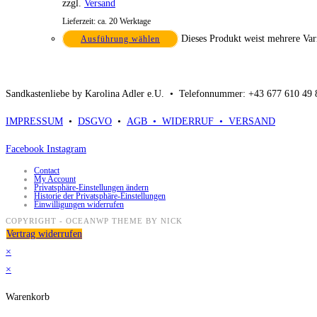
zzgl.
Versand
Lieferzeit: ca. 20 Werktage
Dieses Produkt weist mehrere Var
Ausführung wählen
Sandkastenliebe by Karolina Adler e.U. •
Telefonnummer: +43 677 610 49
IMPRESSUM
•
DSGVO
•
AGB •
WIDERRUF •
VERSAND
Facebook
Instagram
Contact
My Account
Privatsphäre-Einstellungen ändern
Historie der Privatsphäre-Einstellungen
Einwilligungen widerrufen
COPYRIGHT - OCEANWP THEME BY NICK
Vertrag widerrufen
×
×
Warenkorb