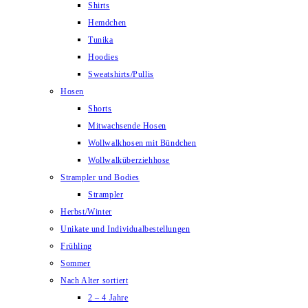
Shirts
Hemdchen
Tunika
Hoodies
Sweatshirts/Pullis
Hosen
Shorts
Mitwachsende Hosen
Wollwalkhosen mit Bündchen
Wollwalküberziehhose
Strampler und Bodies
Strampler
Herbst/Winter
Unikate und Individualbestellungen
Frühling
Sommer
Nach Alter sortiert
2 – 4 Jahre