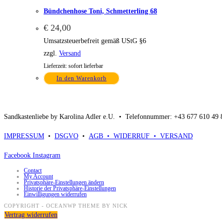
Bündchenhose Toni, Schmetterling 68
€
24,00
Umsatzsteuerbefreit gemäß UStG §6
zzgl.
Versand
Lieferzeit: sofort lieferbar
In den Warenkorb
Sandkastenliebe by Karolina Adler e.U. •
Telefonnummer: +43 677 610 49
IMPRESSUM
•
DSGVO
•
AGB •
WIDERRUF •
VERSAND
Facebook
Instagram
Contact
My Account
Privatsphäre-Einstellungen ändern
Historie der Privatsphäre-Einstellungen
Einwilligungen widerrufen
COPYRIGHT - OCEANWP THEME BY NICK
Vertrag widerrufen