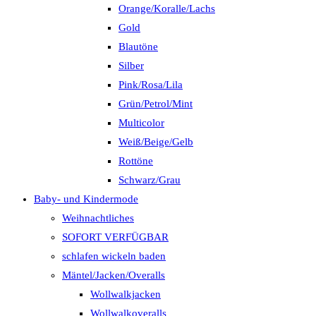
Orange/Koralle/Lachs
Gold
Blautöne
Silber
Pink/Rosa/Lila
Grün/Petrol/Mint
Multicolor
Weiß/Beige/Gelb
Rottöne
Schwarz/Grau
Baby- und Kindermode
Weihnachtliches
SOFORT VERFÜGBAR
schlafen wickeln baden
Mäntel/Jacken/Overalls
Wollwalkjacken
Wollwalkoveralls