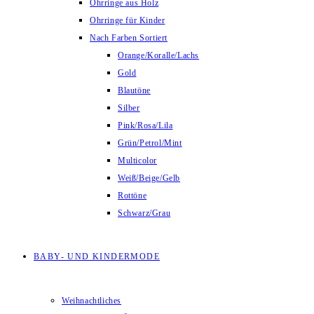
Ohrringe aus Holz
Ohrringe für Kinder
Nach Farben Sortiert
Orange/Koralle/Lachs
Gold
Blautöne
Silber
Pink/Rosa/Lila
Grün/Petrol/Mint
Multicolor
Weiß/Beige/Gelb
Rottöne
Schwarz/Grau
BABY- UND KINDERMODE
Weihnachtliches