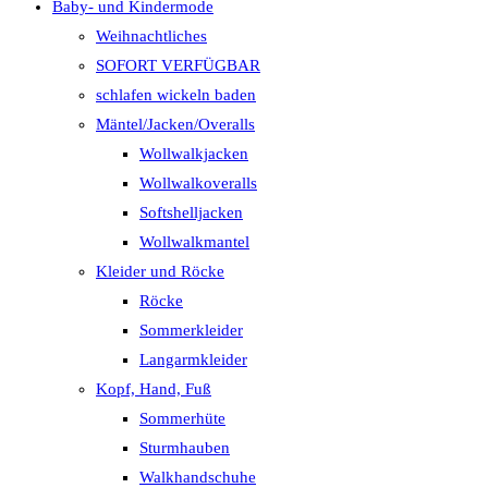
Baby- und Kindermode
Weihnachtliches
SOFORT VERFÜGBAR
schlafen wickeln baden
Mäntel/Jacken/Overalls
Wollwalkjacken
Wollwalkoveralls
Softshelljacken
Wollwalkmantel
Kleider und Röcke
Röcke
Sommerkleider
Langarmkleider
Kopf, Hand, Fuß
Sommerhüte
Sturmhauben
Walkhandschuhe