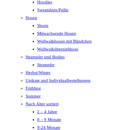
Hoodies
Sweatshirts/Pullis
Hosen
Shorts
Mitwachsende Hosen
Wollwalkhosen mit Bündchen
Wollwalküberziehhose
Strampler und Bodies
Strampler
Herbst/Winter
Unikate und Individualbestellungen
Frühling
Sommer
Nach Alter sortiert
2 – 4 Jahre
0 – 9 Monate
9-24 Monate