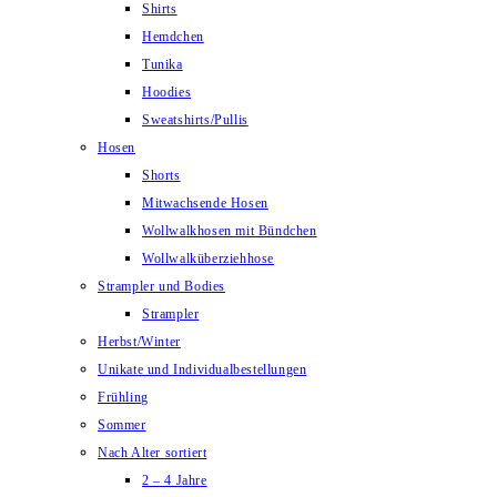
Shirts
Hemdchen
Tunika
Hoodies
Sweatshirts/Pullis
Hosen
Shorts
Mitwachsende Hosen
Wollwalkhosen mit Bündchen
Wollwalküberziehhose
Strampler und Bodies
Strampler
Herbst/Winter
Unikate und Individualbestellungen
Frühling
Sommer
Nach Alter sortiert
2 – 4 Jahre