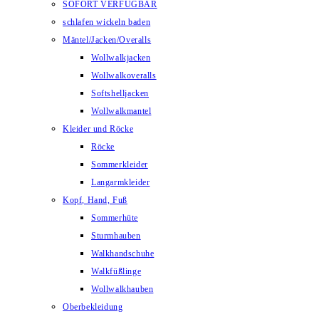
SOFORT VERFÜGBAR
schlafen wickeln baden
Mäntel/Jacken/Overalls
Wollwalkjacken
Wollwalkoveralls
Softshelljacken
Wollwalkmantel
Kleider und Röcke
Röcke
Sommerkleider
Langarmkleider
Kopf, Hand, Fuß
Sommerhüte
Sturmhauben
Walkhandschuhe
Walkfüßlinge
Wollwalkhauben
Oberbekleidung