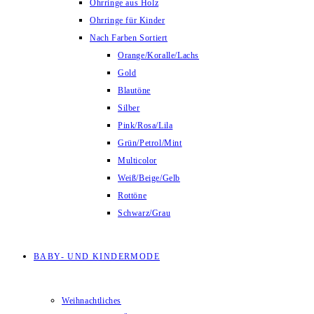
Ohrringe aus Holz
Ohrringe für Kinder
Nach Farben Sortiert
Orange/Koralle/Lachs
Gold
Blautöne
Silber
Pink/Rosa/Lila
Grün/Petrol/Mint
Multicolor
Weiß/Beige/Gelb
Rottöne
Schwarz/Grau
BABY- UND KINDERMODE
Weihnachtliches