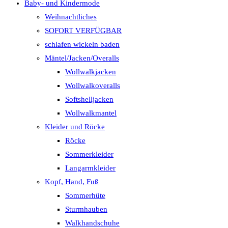
Baby- und Kindermode
Weihnachtliches
SOFORT VERFÜGBAR
schlafen wickeln baden
Mäntel/Jacken/Overalls
Wollwalkjacken
Wollwalkoveralls
Softshelljacken
Wollwalkmantel
Kleider und Röcke
Röcke
Sommerkleider
Langarmkleider
Kopf, Hand, Fuß
Sommerhüte
Sturmhauben
Walkhandschuhe