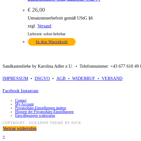
€
26,00
Umsatzsteuerbefreit gemäß UStG §6
zzgl.
Versand
Lieferzeit: sofort lieferbar
In den Warenkorb
Sandkastenliebe by Karolina Adler e.U. •
Telefonnummer: +43 677 610 49
IMPRESSUM
•
DSGVO
•
AGB •
WIDERRUF •
VERSAND
Facebook
Instagram
Contact
My Account
Privatsphäre-Einstellungen ändern
Historie der Privatsphäre-Einstellungen
Einwilligungen widerrufen
COPYRIGHT - OCEANWP THEME BY NICK
Vertrag widerrufen
×