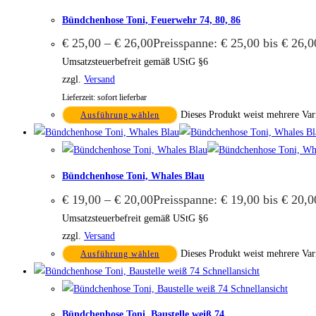
Bündchenhose Toni, Feuerwehr 74, 80, 86
€
25,00
–
€
26,00
Preisspanne: € 25,00 bis € 26,0
Umsatzsteuerbefreit gemäß UStG §6
zzgl.
Versand
Lieferzeit: sofort lieferbar
Dieses Produkt weist mehrere Var
Ausführung wählen
Bündchenhose Toni, Whales Blau
€
19,00
–
€
20,00
Preisspanne: € 19,00 bis € 20,0
Umsatzsteuerbefreit gemäß UStG §6
zzgl.
Versand
Dieses Produkt weist mehrere Var
Ausführung wählen
Schnellansicht
Schnellansicht
Bündchenhose Toni, Baustelle weiß 74