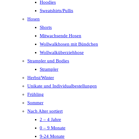
Hoodies
Sweatshirts/Pullis
Hosen
Shorts
Mitwachsende Hosen
Wollwalkhosen mit Bündchen
Wollwalküberziehhose
Strampler und Bodies
Strampler
Herbst/Winter
Unikate und Individualbestellungen
Frühling
Sommer
Nach Alter sortiert
2 – 4 Jahre
0 – 9 Monate
9-24 Monate