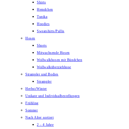
Shirts
Hemdchen
Tunika
Hoodies
Sweatshirts/Pullis
Hosen
Shorts
Mitwachsende Hosen
Wollwalkhosen mit Bündchen
Wollwalküberziehhose
Strampler und Bodies
Strampler
Herbst/Winter
Unikate und Individualbestellungen
Frühling
Sommer
Nach Alter sortiert
2 – 4 Jahre