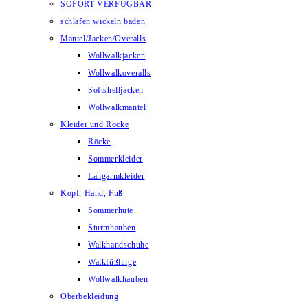
SOFORT VERFÜGBAR
schlafen wickeln baden
Mäntel/Jacken/Overalls
Wollwalkjacken
Wollwalkoveralls
Softshelljacken
Wollwalkmantel
Kleider und Röcke
Röcke
Sommerkleider
Langarmkleider
Kopf, Hand, Fuß
Sommerhüte
Sturmhauben
Walkhandschuhe
Walkfüßlinge
Wollwalkhauben
Oberbekleidung