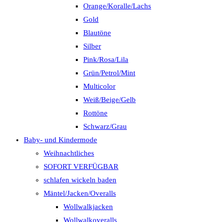
Orange/Koralle/Lachs
Gold
Blautöne
Silber
Pink/Rosa/Lila
Grün/Petrol/Mint
Multicolor
Weiß/Beige/Gelb
Rottöne
Schwarz/Grau
Baby- und Kindermode
Weihnachtliches
SOFORT VERFÜGBAR
schlafen wickeln baden
Mäntel/Jacken/Overalls
Wollwalkjacken
Wollwalkoveralls